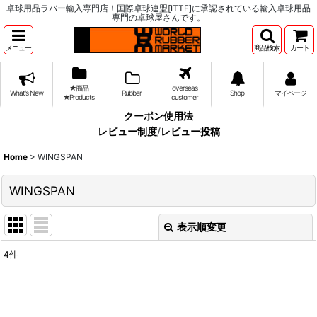
卓球用品ラバー輸入専門店！国際卓球連盟[ITTF]に承認されている輸入卓球用品
専門の卓球屋さんです。
メニュー
商品検索
カート
★商品
overseas
What's New
Rubber
Shop
マイページ
★Products
customer
クーポン使用法
レビュー制度
/
レビュー投稿
Home
>
WINGSPAN
WINGSPAN
表示順変更
閉じる
4
件
表示数
:
並び順
: