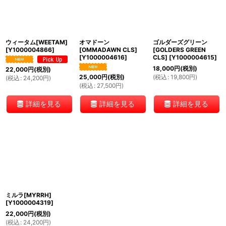
絞り込む
ウィータム[WEETAM]
オマドーン
ゴルダーズグリーン
[
Y1000004866
]
[OMMADAWN CLS]
[GOLDERS GREEN
[
Y1000004616
]
CLS]
[
Y1000004615
]
18,000
円
(税別)
22,000
円
(税別)
(
税込
:
19,800
円
)
25,000
円
(税別)
(
税込
:
24,200
円
)
(
税込
:
27,500
円
)
詳細を見る
詳細を見る
詳細を見る
ミルラ[MYRRH]
[
Y1000004319
]
22,000
円
(税別)
(
税込
:
24,200
円
)