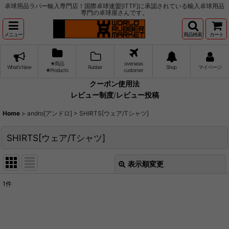
卓球用品ラバー輸入専門店！国際卓球連盟[ITTF]に承認されている輸入卓球用品
専門の卓球屋さんです。
メニュー
商品検索
カート
★商品
overseas
What's New
Rubber
Shop
マイページ
★Products
customer
クーポン使用法
レビュー制度
/
レビュー投稿
Home
>
andro[アンドロ]
>
SHIRTS[ウェア/Tシャツ]
SHIRTS[ウェア/Tシャツ]
表示順変更
閉じる
1
件
表示数
:
並び順
: