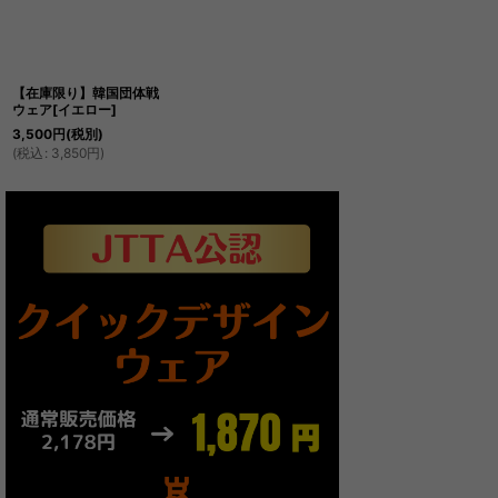
絞り込む
【在庫限り】韓国団体戦
ウェア[イエロー]
3,500
円
(税別)
(
税込
:
3,850
円
)