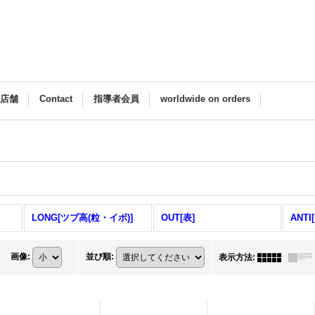
M店舗
Contact
指導者会員
worldwide on orders
LONG[ツブ高(粒・イボ)]
OUT[表]
ANTI
画像
:
並び順
:
表示方法
: