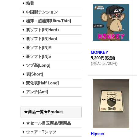
粘着
中国製テンション
極薄・超極薄[Ultra-Thin]
裏ソフト[IN]Hard+
裏ソフト[IN]Hard
裏ソフト[IN]M
MONKEY
裏ソフト[IN]S
5,200円
(税別)
(
税込
:
5,720円
)
ツブ高[Long]
表[Short]
変化表[Half Long]
アンチ[Anti]
★商品一覧★Product
★セール目玉商品/新商品
ウェア・Tシャツ
Hipster