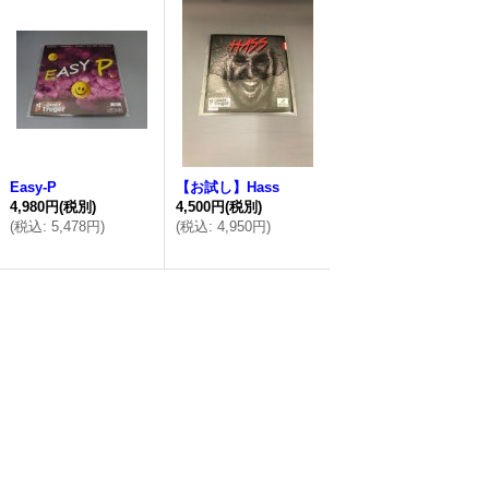
Easy-P
【お試し】Hass
4,980円
(税別)
4,500円
(税別)
(
税込
:
5,478円
)
(
税込
:
4,950円
)