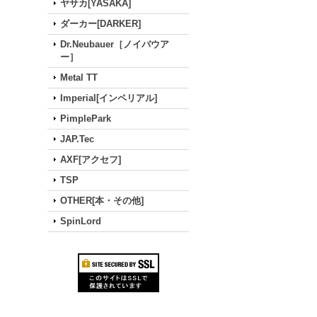
ヤサカ[YASAKA]
ダーカー[DARKER]
Dr.Neubauer［ノイバウア
ー］
Metal TT
Imperial[インペリアル]
PimplePark
JAP.Tec
AXF[アクセフ]
TSP
OTHER[本・その他]
SpinLord