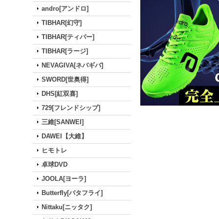
andro[アンドロ]
TIBHAR[幻守]
TIBHAR[ティバー]
TIBHAR[ラージ]
NEVAGIVA[ネバギバ]
SWORD[世奥得]
DHS[紅双喜]
729[フレンドシップ]
三維[SANWEI]
DAWEI【大維】
ヒモトレ
卓球DVD
JOOLA[ヨーラ]
Butterfly[バタフライ]
Nittaku[ニッタク]