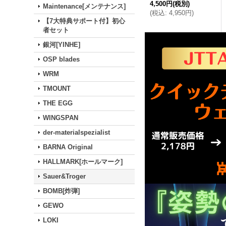
4,500円
(税別)
Maintenance[メンテナンス]
(
税込
:
4,950円
)
【7大特典サポート付】初心
者セット
銀河[YINHE]
OSP blades
WRM
TMOUNT
THE EGG
WINGSPAN
der-materialspezialist
BARNA Original
HALLMARK[ホールマーク]
Sauer&Troger
BOMB[炸弾]
GEWO
LOKI