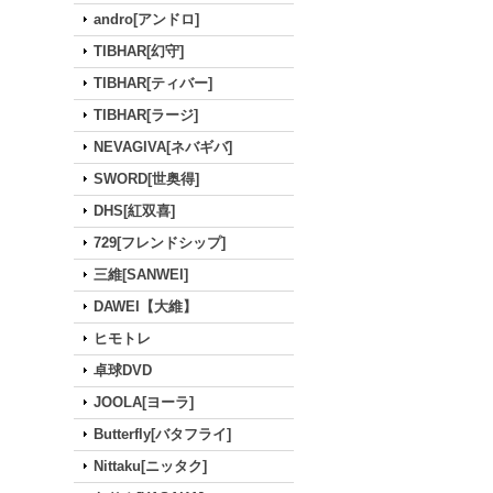
andro[アンドロ]
TIBHAR[幻守]
TIBHAR[ティバー]
TIBHAR[ラージ]
NEVAGIVA[ネバギバ]
SWORD[世奥得]
DHS[紅双喜]
729[フレンドシップ]
三維[SANWEI]
DAWEI【大維】
ヒモトレ
卓球DVD
JOOLA[ヨーラ]
Butterfly[バタフライ]
Nittaku[ニッタク]