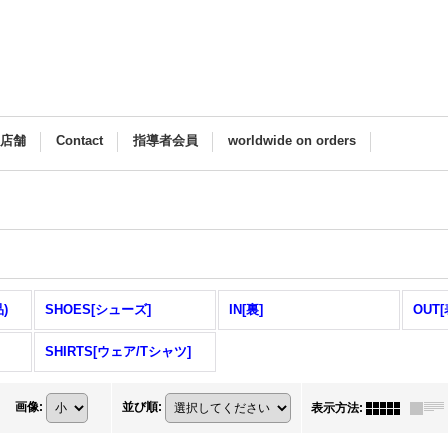
M店舗
Contact
指導者会員
worldwide on orders
)
SHOES[シューズ]
IN[裏]
OUT[
SHIRTS[ウェア/Tシャツ]
画像
:
並び順
:
表示方法
: