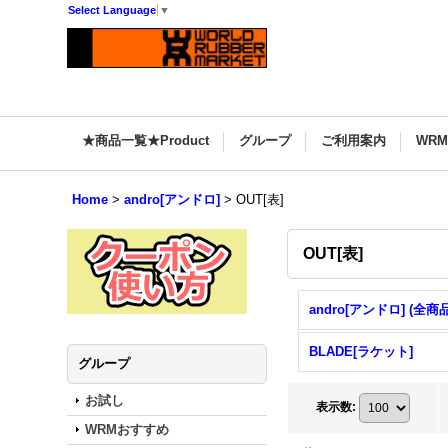
Select Language
▼
★商品一覧★Product
グループ
ご利用案内
WR
Home
>
andro[アンドロ]
>
OUT[表]
OUT[表]
andro[アンドロ] (全商品
BLADE[ラケット]
グループ
お試し
表示数
:
WRMおすすめ