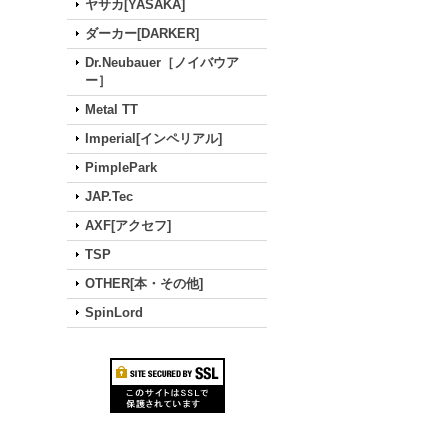
ヤサカ[YASAKA]
ダーカー[DARKER]
Dr.Neubauer［ノイバウア
ー］
Metal TT
Imperial[インペリアル]
PimplePark
JAP.Tec
AXF[アクセフ]
TSP
OTHER[本・その他]
SpinLord