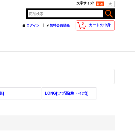
文字サイズ
:
0
カートの中身
ログイン
無料会員登録
表]
LONG[ツブ高(粒・イボ)]