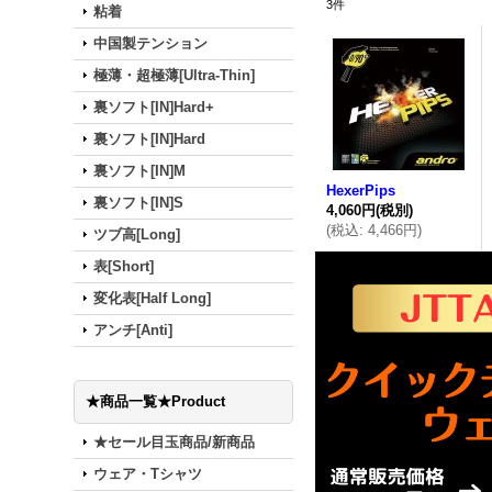
3
件
粘着
中国製テンション
極薄・超極薄[Ultra-Thin]
裏ソフト[IN]Hard+
裏ソフト[IN]Hard
裏ソフト[IN]M
HexerPips
裏ソフト[IN]S
4,060円
(税別)
(
税込
:
4,466円
)
ツブ高[Long]
表[Short]
変化表[Half Long]
アンチ[Anti]
★商品一覧★Product
★セール目玉商品/新商品
ウェア・Tシャツ