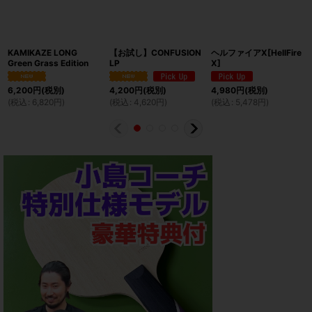
KAMIKAZE LONG
【お試し】CONFUSION
ヘルファイアX[HellFire
Green Grass Edition
LP
X]
6,200
円
(税別)
4,200
円
(税別)
4,980
円
(税別)
(
税込
:
6,820
円
)
(
税込
:
4,620
円
)
(
税込
:
5,478
円
)