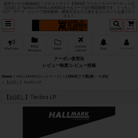
卓球ラバーの動画紹介・クチコミサイト【WRM】ワールドラバーマーケットの
【お試し】Tactics LP[HALLMARK[ホールマーク]]の商品情報です。ぐっちぃブ
ログ・サーブ・レシーブ技術動画・練習方法など上達するコンテンツも盛りだく
さん！
メニュー
商品検索
カート
★商品
overseas
What's New
Rubber
Shop
マイページ
★Products
customer
クーポン使用法
レビュー制度
/
レビュー投稿
Home
>
HALLMARK[ホールマーク]
>
LONG[ツブ高(粒・イボ)]
>
【お試し】Tactics LP
【お試し】Tactics LP