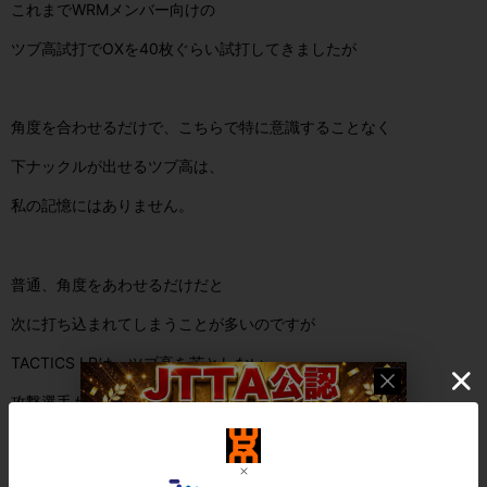
これまでWRMメンバー向けの
ツブ高試打でOXを40枚ぐらい試打してきましたが
角度を合わせるだけで、こちらで特に意識することなく
下ナックルが出せるツブ高は、
私の記憶にはありません。
普通、角度をあわせるだけだと
次に打ち込まれてしまうことが多いのですが
TACTICS LPは、ツブ高を苦としない
攻撃選手も術中に嵌てしまうツブ高ラバーなのです。