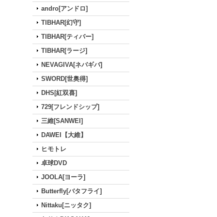
andro[アンドロ]
TIBHAR[幻守]
TIBHAR[ティバー]
TIBHAR[ラージ]
NEVAGIVA[ネバギバ]
SWORD[世奥得]
DHS[紅双喜]
729[フレンドシップ]
三維[SANWEI]
DAWEI【大維】
ヒモトレ
卓球DVD
JOOLA[ヨーラ]
Butterfly[バタフライ]
Nittaku[ニッタク]