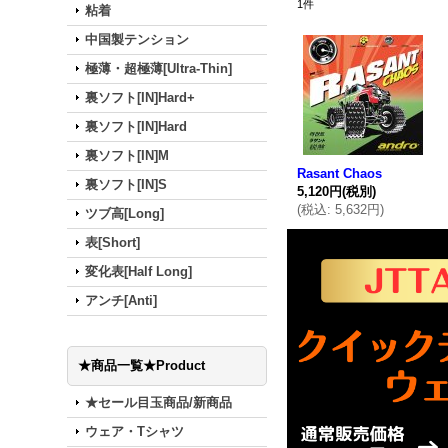
1
件
粘着
中国製テンション
極薄・超極薄[Ultra-Thin]
裏ソフト[IN]Hard+
裏ソフト[IN]Hard
裏ソフト[IN]M
Rasant Chaos
裏ソフト[IN]S
5,120円
(税別)
(
税込
:
5,632円
)
ツブ高[Long]
表[Short]
変化表[Half Long]
アンチ[Anti]
★商品一覧★Product
★セール目玉商品/新商品
ウェア・Tシャツ