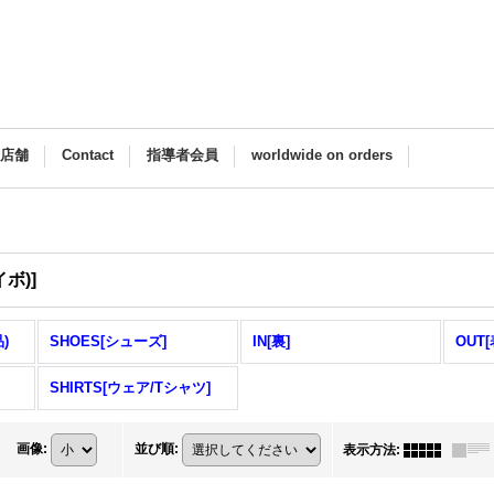
M店舗
Contact
指導者会員
worldwide on orders
ボ)]
)
SHOES[シューズ]
IN[裏]
OUT[
SHIRTS[ウェア/Tシャツ]
画像
:
並び順
:
表示方法
: