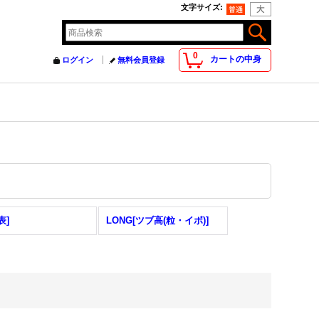
文字サイズ
:
0
カートの中身
ログイン
無料会員登録
表]
LONG[ツブ高(粒・イボ)]