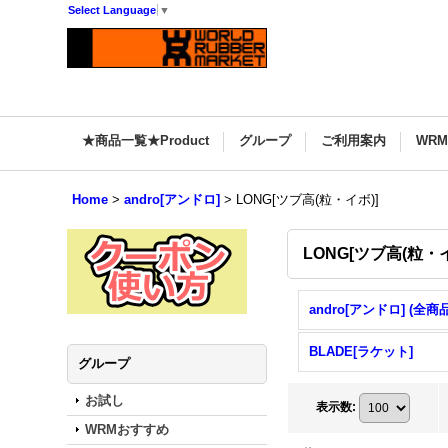
Select Language
▼
★商品一覧★Product
グループ
ご利用案内
WR
Home
>
andro[アンドロ]
>
LONG[ツブ高(粒・イボ)]
LONG[ツブ高(粒・イ
andro[アンドロ] (全商品
BLADE[ラケット]
グループ
お試し
表示数
:
WRMおすすめ