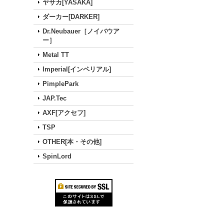
ヤサカ[YASAKA]
ダーカー[DARKER]
Dr.Neubauer［ノイバウア
ー］
Metal TT
Imperial[インペリアル]
PimplePark
JAP.Tec
AXF[アクセフ]
TSP
OTHER[本・その他]
SpinLord