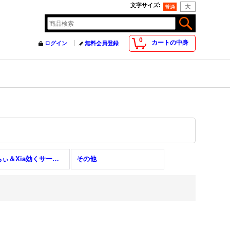
文字サイズ
:
0
カートの中身
ログイン
無料会員登録
ぐっちぃ＆Xia効くサーブのアイディア100選
その他