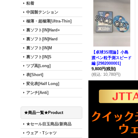
粘着
中国製テンション
極薄・超極薄[Ultra-Thin]
裏ソフト[IN]Hard+
裏ソフト[IN]Hard
裏ソフト[IN]M
【卓球3S理論】小島
裏ソフト[IN]S
渡ペン粒予測スピード
編
[
2982000001
]
ツブ高[Long]
9,800円
(税別)
(
税込
:
10,780円
)
表[Short]
変化表[Half Long]
アンチ[Anti]
★商品一覧★Product
★セール目玉商品/新商品
ウェア・Tシャツ