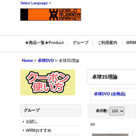
Select Language
▼
★商品一覧★Product
グループ
ご利用案内
WR
Home
>
卓球DVD
>
卓球3S理論
卓球3S理論
卓球DVD (全商品)
グループ
表示数
:
お試し
3
件
WRMおすすめ