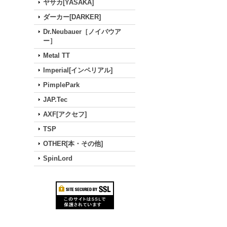
ヤサカ[YASAKA]
ダーカー[DARKER]
Dr.Neubauer［ノイバウア
ー］
Metal TT
Imperial[インペリアル]
PimplePark
JAP.Tec
AXF[アクセフ]
TSP
OTHER[本・その他]
SpinLord