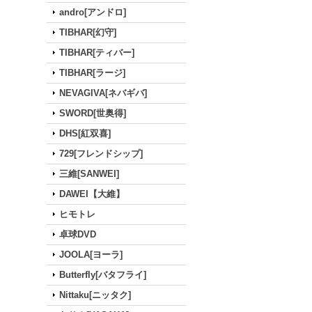
andro[アンドロ]
TIBHAR[幻守]
TIBHAR[ティバー]
TIBHAR[ラージ]
NEVAGIVA[ネバギバ]
SWORD[世奥得]
DHS[紅双喜]
729[フレンドシップ]
三維[SANWEI]
DAWEI【大維】
ヒモトレ
卓球DVD
JOOLA[ヨーラ]
Butterfly[バタフライ]
Nittaku[ニッタク]