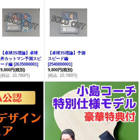
【卓球3S理論】卓球
【卓球3S理論】予測
丼カットマン予測スピ
スピード編
ード編
[
2635000001
]
[
2540000001
]
9,800円
(税別)
9,800円
(税別)
(
税込
:
10,780円
)
(
税込
:
10,780円
)