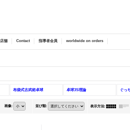
M店舗
Contact
指導者会員
worldwide on orders
布袋式古武術卓球
卓球3S理論
画像
:
並び順
:
表示方法
: