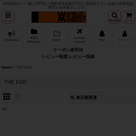
卓球用品ラバー輸入専門店！国際卓球連盟[ITTF]に承認されている輸入卓球用品
専門の卓球屋さんです。
メニュー
商品検索
カート
★商品
overseas
What's New
Rubber
Shop
マイページ
★Products
customer
クーポン使用法
レビュー制度
/
レビュー投稿
Home
>
THE EGG
THE EGG
表示順変更
閉じる
7
件
表示数
:
並び順
: