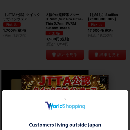
【JTTA公認】クイック
太陽Pro超極薄ブルー
【お試し】Stallion
デザインウェア
0.7mm[Sun Pro Ultra-
[
Y1000005062
]
Thin 0.7mm]WRM
custom-made
1,700
円
(税別)
17,500
円
(税別)
(
税込
:
1,870
円
)
(
税込
:
19,250
円
)
3,500
円
(税別)
(
税込
:
3,850
円
)
詳細を見る
詳細を見る