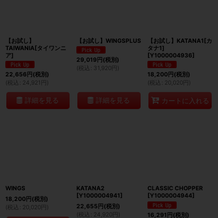
絞り込む
【お試し】
【お試し】WINGSPLUS
【お試し】KATANA1[カ
TAIWANIA[タイワンニ
タナ1]
ア]
[
Y1000004936
]
29,019
円
(税別)
(
税込
:
31,920
円
)
22,656
円
(税別)
18,200
円
(税別)
(
税込
:
24,921
円
)
(
税込
:
20,020
円
)
詳細を見る
詳細を見る
カートに入れる
WINGS
KATANA2
CLASSIC CHOPPER
[
Y1000004941
]
[
Y1000004944
]
18,200
円
(税別)
22,655
円
(税別)
(
税込
:
20,020
円
)
(
税込
:
24,920
円
)
16,291
円
(税別)