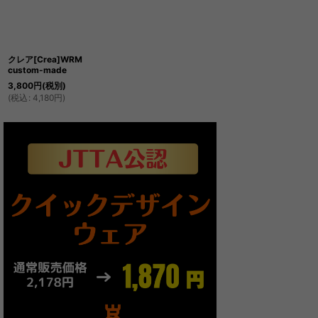
並び順
:
クレア[Crea]WRM
絞り込む
custom-made
3,800
円
(税別)
(
税込
:
4,180
円
)