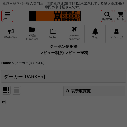
卓球用品ラバー輸入専門店！国際卓球連盟[ITTF]に承認されている輸入卓球用品
専門の卓球屋さんです。
メニュー
商品検索
カート
★商品
overseas
What's New
Rubber
Shop
マイページ
★Products
customer
クーポン使用法
レビュー制度
/
レビュー投稿
Home
>
ダーカー[DARKER]
ダーカー[DARKER]
表示順変更
閉じる
1
件
サブカテゴリ
:
表示数
: