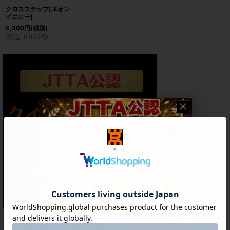
クロスステップ[ネオン
イエロー]
6,300
円
(税別)
(
税込
:
6,930
円
)