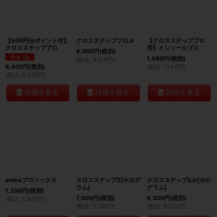
絞り込む
【500円分ポイント付】
クロスステッププロJr
【クロスステッププロ
クロスステッププロ
用】インソールプロ
8,000
円
(税別)
1,040
円
(税別)
(
税込
:
8,800
円
)
(
税込
:
1,144
円
)
8,400
円
(税別)
(
税込
:
9,240
円
)
詳細を見る
詳細を見る
詳細を見る
androプロソックス
クロスステップ2[ホログ
クロスステップ2Jr[ホロ
ラム]
グラム]
1,200
円
(税別)
7,000
円
(税別)
6,300
円
(税別)
(
税込
:
1,320
円
)
(
税込
:
7,700
円
)
(
税込
:
6,930
円
)