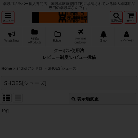
卓球用品ラバー輸入専門店！国際卓球連盟[ITTF]に承認されている輸入卓球用品
専門の卓球屋さんです。
メニュー
商品検索
カート
★商品
overseas
What's New
Rubber
Shop
マイページ
★Products
customer
クーポン使用法
レビュー制度
/
レビュー投稿
Home
>
andro[アンドロ]
>
SHOES[シューズ]
SHOES[シューズ]
表示順変更
閉じる
10
件
表示数
:
並び順
: