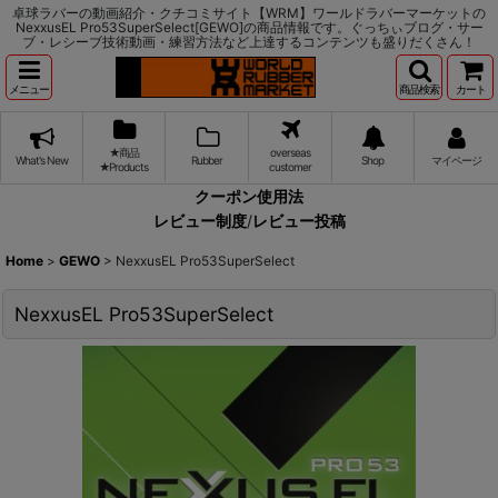
卓球ラバーの動画紹介・クチコミサイト【WRM】ワールドラバーマーケットの
NexxusEL Pro53SuperSelect[GEWO]の商品情報です。ぐっちぃブログ・サー
ブ・レシーブ技術動画・練習方法など上達するコンテンツも盛りだくさん！
メニュー
商品検索
カート
★商品
overseas
What's New
Rubber
Shop
マイページ
★Products
customer
クーポン使用法
レビュー制度
/
レビュー投稿
Home
>
GEWO
>
NexxusEL Pro53SuperSelect
NexxusEL Pro53SuperSelect