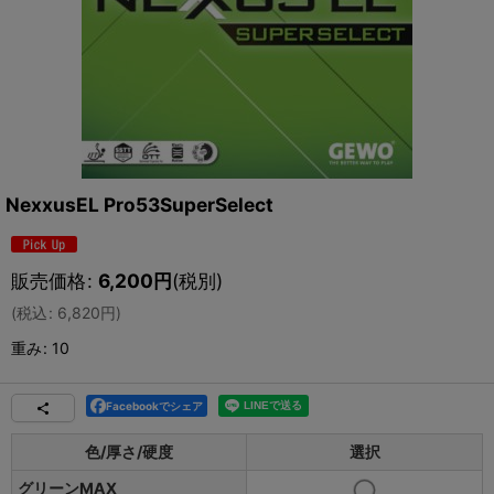
NexxusEL Pro53SuperSelect
販売価格
:
6,200
円
(税別)
(
税込
:
6,820
円
)
重み
:
10
Facebookでシェア
色/厚さ/硬度
選択
グリーンMAX