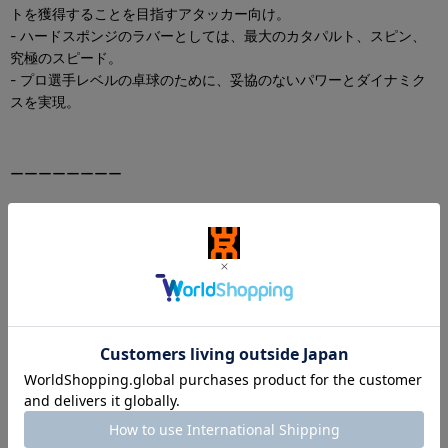
トを獲得することを目指すアタッカー向け。
- ハードスポンジのラバーとしては、最大のカタパルト、スピン、
究極のスピード。
- プロ選手レベルの卓球のために、妥協のないパワーとダイナミク
スを実現。
ーーーーーーーー
GEWO Nexxus EL Pro 53 SuperSelect
Warning! High-performance zone – Ready to take the next step?
The ultimate choice for your offensive play. Maximum dynamics
and speed ratings close to the feasible limit will help you play to
your full potential. Workmanship and performance in Select
quality. As the first GEWO rubber featuring the combination of
our SSTT and OTT technologies, GEWO Nexxus EL Pro 53
SuperSelect is more elastic and flexible than you would expect
considering the enormous hardness of its sponge. However, it still
provides for ultimate speed, optimum ball contact and maximum