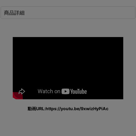
商品詳細
動画URL:https://youtu.be/9xwizHyPiAc