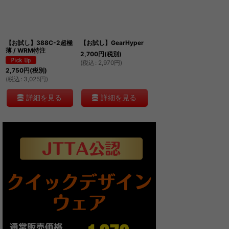
絞り込む
【お試し】388C-2超極
【お試し】GearHyper
薄 / WRM特注
2,700
円
(税別)
(
税込
:
2,970
円
)
2,750
円
(税別)
(
税込
:
3,025
円
)
詳細を見る
詳細を見る