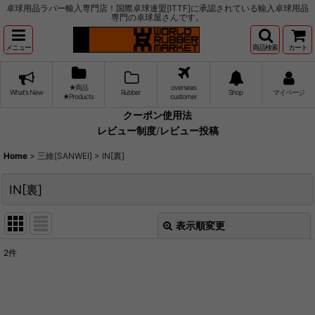
卓球用品ラバー輸入専門店！国際卓球連盟[ITTF]に承認されている輸入卓球用品
専門の卓球屋さんです。
メニュー
商品検索
カート
★商品
overseas
What's New
Rubber
Shop
マイページ
★Products
customer
クーポン使用法
レビュー制度
/
レビュー投稿
Home
>
三維[SANWEI]
>
IN[裏]
IN[裏]
表示順変更
閉じる
2
件
表示数
:
並び順
: