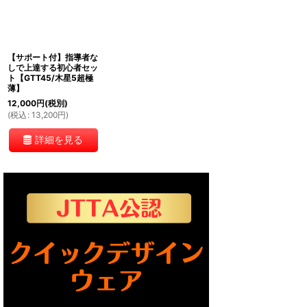
絞り込む
【サポート付】指導者な
しで上達する初心者セッ
ト【GTT45/木星5超極
薄】
12,000
円
(税別)
(
税込
:
13,200
円
)
詳細を見る