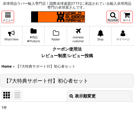
卓球用品ラバー輸入専門店！国際卓球連盟[ITTF]に承認されている輸入卓球用品
専門の卓球屋さんです。
メニュー
商品検索
カート
★商品
overseas
What's New
Rubber
Shop
マイページ
★Products
customer
クーポン使用法
レビュー制度
/
レビュー投稿
Home
>
【7大特典サポート付】初心者セット
【7大特典サポート付】初心者セット
表示順変更
閉じる
1
件
表示数
:
並び順
: