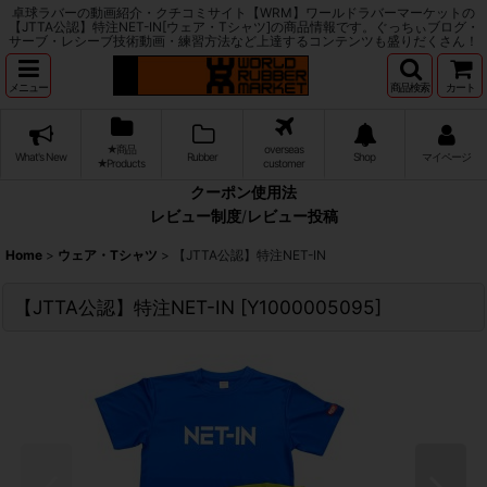
卓球ラバーの動画紹介・クチコミサイト【WRM】ワールドラバーマーケットの
【JTTA公認】特注NET-IN[ウェア・Tシャツ]の商品情報です。ぐっちぃブログ・
サーブ・レシーブ技術動画・練習方法など上達するコンテンツも盛りだくさん！
メニュー
商品検索
カート
★商品
overseas
What's New
Rubber
Shop
マイページ
★Products
customer
クーポン使用法
レビュー制度
/
レビュー投稿
Home
>
ウェア・Tシャツ
>
【JTTA公認】特注NET-IN
【JTTA公認】特注NET-IN
[
Y1000005095
]