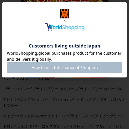
プレスの跡が残りますが、洗濯するとなくなります。
納期約10日間
同梱商品がある場合、一緒の発送となります。
カラーバリエーション
Tシャツカラー 22色
ブラック/
グレー/
ブライトグリーン/
グリーン/
ライムグリーン/
パープル
オレンジ/
ピンク/
レッド/
バーガンディ/
ラベンダー/
アクアブルー/
コバル
トブルー
ネイビー/
ガンメタル/
カナリアイエロー/
ライトブルー/
アイビーグリーン
トロピカルピンク/
ターコイズブルー/
バイオレットパープル/
ベビーピン