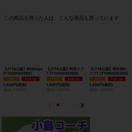
この商品を買った人は、こんな商品も買っています
【JTTA公認】特注Edge
【JTTA公認】特注ツブ
【JTTA公認】特注倒れ
[
Y1000005096
]
T
[
Y1000005090
]
ツブT
[
Y1000005089
]
1,500
円
(税別)
1,500
円
(税別)
1,500
円
(税別)
(
税込
:
1,650
円
)
(
税込
:
1,650
円
)
(
税込
:
1,650
円
)