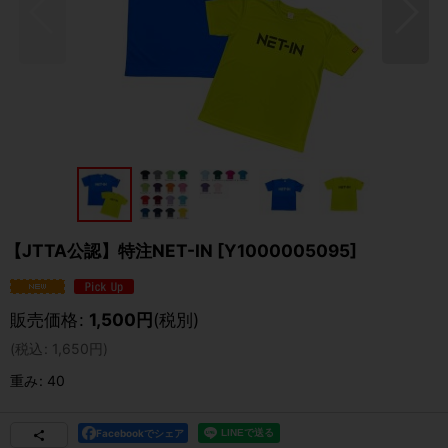
【JTTA公認】特注NET-IN
[
Y1000005095
]
販売価格
:
1,500
円
(税別)
(
税込
:
1,650
円
)
重み
:
40
Facebookでシェア