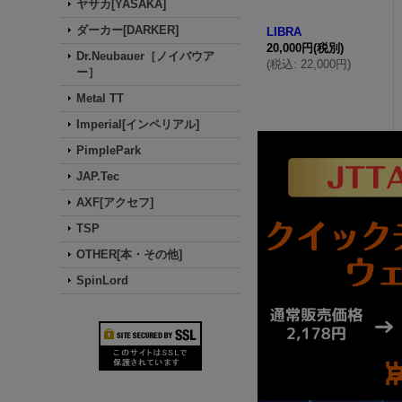
ヤサカ[YASAKA]
ダーカー[DARKER]
LIBRA
20,000円
(税別)
Dr.Neubauer［ノイバウア
(
税込
:
22,000円
)
ー］
Metal TT
Imperial[インペリアル]
PimplePark
JAP.Tec
AXF[アクセフ]
TSP
OTHER[本・その他]
SpinLord