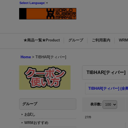
Select Language
▼
★商品一覧★Product
グループ
ご利用案内
WR
Home
>
TIBHAR[ティバー]
TIBHAR[ティバー]
TIBHAR[ティバー] (全
グループ
表示数
:
お試し
27
件
WRMおすすめ