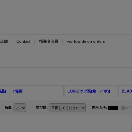
M店舗
Contact
指導者会員
worldwide on orders
商品)
IN[裏]
LONG[ツブ高(粒・イボ)]
BLA
画像
:
並び順
:
表示方法
: