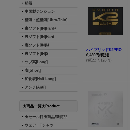
粘着
中国製テンション
極薄・超極薄[Ultra-Thin]
裏ソフト[IN]Hard+
裏ソフト[IN]Hard
裏ソフト[IN]M
ハイブリッドK2PRO
裏ソフト[IN]S
6,480円
(税別)
(
税込
:
7,128円
)
ツブ高[Long]
表[Short]
変化表[Half Long]
アンチ[Anti]
★商品一覧★Product
★セール目玉商品/新商品
ウェア・Tシャツ