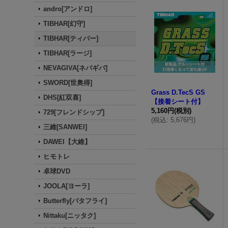
andro[アンドロ]
TIBHAR[幻守]
TIBHAR[ティバー]
TIBHAR[ラージ]
NEVAGIVA[ネバギバ]
SWORD[世奥得]
Grass D.TecS GS
DHS[紅双喜]
【接着シート付】
5,160円
(税別)
729[フレンドシップ]
(
税込
:
5,676円
)
三維[SANWEI]
DAWEI【大維】
ヒモトレ
卓球DVD
JOOLA[ヨーラ]
Butterfly[バタフライ]
Nittaku[ニッタク]