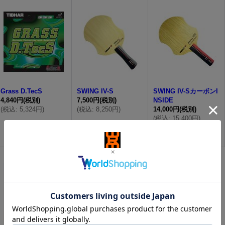
Grass D.TecS
SWING IV-S
SWING IV-SカーボンI
4,840円
(税別)
7,500円
(税別)
NSIDE
(
税込
:
5,324円
)
(
税込
:
8,250円
)
14,000円
(税別)
(
税込
:
15,400円
)