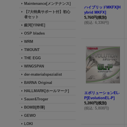
Maintenance[メンテナンス]
ハイブリッドMKFX[H
【7大特典サポート付】初心
ybrid MKFX]
者セット
5,760円
(税別)
(
税込
:
6,336円
)
銀河[YINHE]
OSP blades
WRM
TMOUNT
THE EGG
WINGSPAN
der-materialspezialist
BARNA Original
HALLMARK[ホールマーク]
エボリューションEL-
P[EvolutionEL-P]
Sauer&Troger
5,280円
(税別)
BOMB[炸弾]
(
税込
:
5,808円
)
GEWO
LOKI