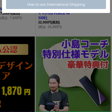
MK7
ユージフォースインサ
7,200円
(税別)
イド[YUJI FORCE IN
(
税込
:
7,920円
)
SIDE]
22,000円
(税別)
(
税込
:
24,200円
)