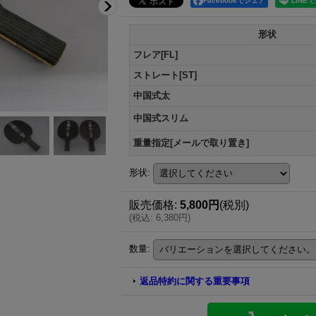
Facebookでシェア
形状
フレア[FL]
ストレート[ST]
中国式太
中国式スリム
重量指定[メールで取り置き]
形状
:
販売価格
:
5,800円
(税別)
(
税込
:
6,380円
)
数量
:
返品特約に関する重要事項