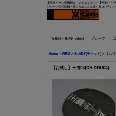
卓球ラバーの動画紹介・クチコミサイト【WRM】ワール
レシーブ技術動画・練習方法など上達するコンテンツ
★商品一覧★Product
グループ
Home
>
WRM
>
BLADE[ラケット]
>
【お試し
【お試し】王道04[OH-DOU04]