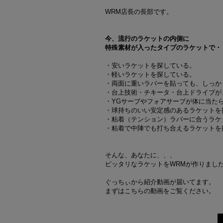
WRM店長の長部です。
今、流行のラケットの内側に
特殊素材が入ったタイプのラケットで・
・安いラケットを探している。
・軽いラケットを探している。
・両面に重いラバーを貼っても、しっか
・台上技術・チキータ・台上ドライブが
・YGサーブやフォアサーブが体に当た
・球持ちのいい安定感のあるラケットを
・粘着（テンション）ラバーに合うラケ
・粘着で中陣でも打ち合えるラケットを
そんな、あなたに、、、
ピッタリなラケットをWRMが作りまし
ぐっちぃから紹介動画が届いてます。
まずはこちらの動画をご覧ください。