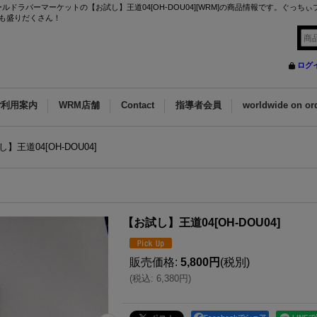
ドラバーマーケットの【お試し】王道04[OH-DOU04][WRM]の商品情報です。ぐっち
も盛りだくさん！
ログ
ご利用案内
WRM店舗
Contact
指導者会員
worldwide on or
】王道04[OH-DOU04]
【お試し】王道04[OH-DOU04]
販売価格
:
5,800円
(税別)
(
税込
:
6,380円
)