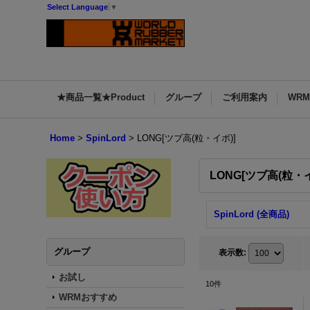
Select Language
▼
★商品一覧★Product
グループ
ご利用案内
WR
Home
>
SpinLord
>
LONG[ツブ高(粒・イボ)]
LONG[ツブ高(粒・イ
SpinLord (全商品)
グループ
表示数
:
お試し
10
件
WRMおすすめ