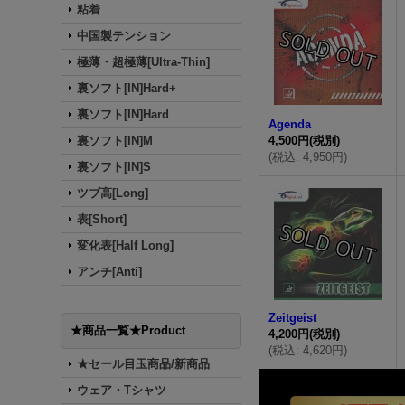
粘着
中国製テンション
極薄・超極薄[Ultra-Thin]
裏ソフト[IN]Hard+
裏ソフト[IN]Hard
Agenda
裏ソフト[IN]M
4,500円
(税別)
(
税込
:
4,950円
)
裏ソフト[IN]S
ツブ高[Long]
表[Short]
変化表[Half Long]
アンチ[Anti]
Zeitgeist
★商品一覧★Product
4,200円
(税別)
(
税込
:
4,620円
)
★セール目玉商品/新商品
ウェア・Tシャツ