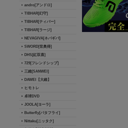
andro[アンドロ]
TIBHAR[幻守]
TIBHAR[ティバー]
TIBHAR[ラージ]
NEVAGIVA[ネバギバ]
SWORD[世奥得]
DHS[紅双喜]
729[フレンドシップ]
三維[SANWEI]
DAWEI【大維】
ヒモトレ
卓球DVD
JOOLA[ヨーラ]
Butterfly[バタフライ]
Nittaku[ニッタク]