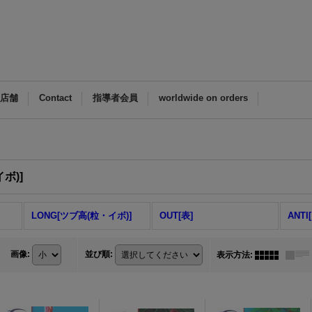
M店舗
Contact
指導者会員
worldwide on orders
ボ)]
LONG[ツブ高(粒・イボ)]
OUT[表]
ANTI
画像
:
並び順
:
表示方法
: