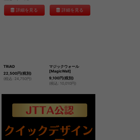
詳細を見る
詳細を見る
TRiAD
マジックウォール
[MagicWall]
22,500
円
(税別)
9,100
円
(税別)
(
税込
:
24,750
円
)
(
税込
:
10,010
円
)