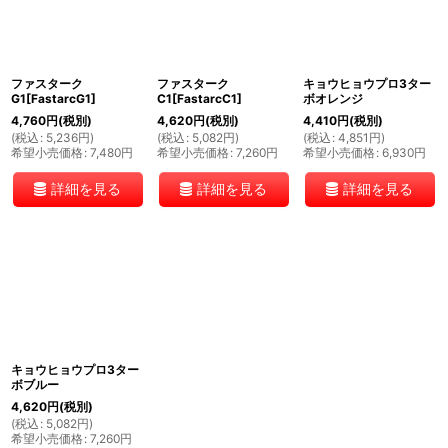
並び順
:
ファスターク
ファスターク
キョウヒョウプロ3ター
絞り込む
G1[FastarcG1]
C1[FastarcC1]
ボオレンジ
4,760
円
(税別)
4,620
円
(税別)
4,410
円
(税別)
(
税込
:
5,236
円
)
(
税込
:
5,082
円
)
(
税込
:
4,851
円
)
希望小売価格
:
7,480
円
希望小売価格
:
7,260
円
希望小売価格
:
6,930
円
詳細を見る
詳細を見る
詳細を見る
キョウヒョウプロ3ター
ボブルー
4,620
円
(税別)
(
税込
:
5,082
円
)
希望小売価格
:
7,260
円