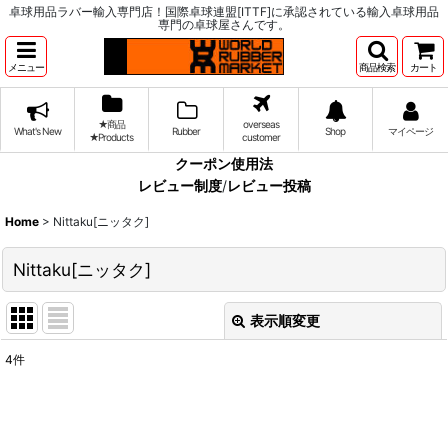
卓球用品ラバー輸入専門店！国際卓球連盟[ITTF]に承認されている輸入卓球用品
専門の卓球屋さんです。
メニュー
商品検索
カート
★商品
overseas
What's New
Rubber
Shop
マイページ
★Products
customer
クーポン使用法
レビュー制度
/
レビュー投稿
Home
>
Nittaku[ニッタク]
Nittaku[ニッタク]
表示順変更
閉じる
4
件
サブカテゴリ
:
表示数
: