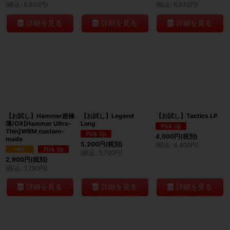
(
税込
:
6,820
円
)
(
税込
:
6,930
円
)
詳細を見る
詳細を見る
詳細を見る
【お試し】Hammer超極
【お試し】Legend
【お試し】Tactics LP
薄/OX[Hammer Ultra-
Long
Thin]WRM custom-
4,000
円
(税別)
made
5,200
円
(税別)
(
税込
:
4,400
円
)
(
税込
:
5,720
円
)
2,900
円
(税別)
(
税込
:
3,190
円
)
詳細を見る
詳細を見る
詳細を見る