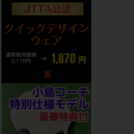
WRMおすすめ
粘着
中国製テンション
極薄・超極薄[Ultra-Thin]
裏ソフト[IN]Hard+
裏ソフト[IN]Hard
裏ソフト[IN]M
裏ソフト[IN]S
ツブ高[Long]
表[Short]