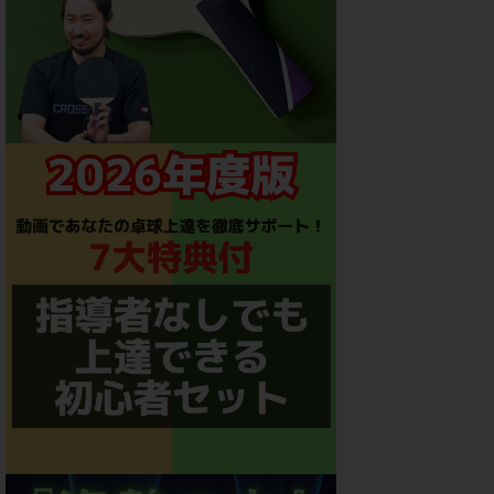
変化表[Half Long]
アンチ[Anti]