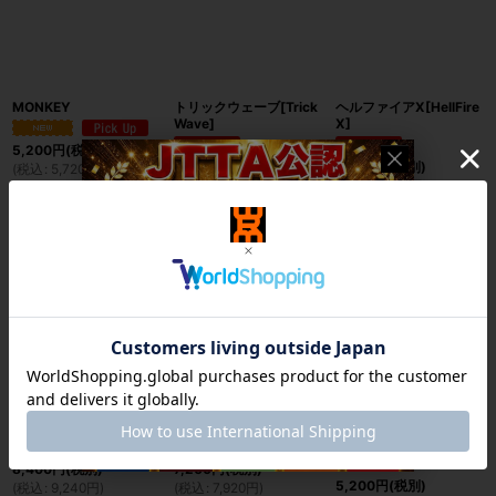
MONKEY
トリックウェーブ[Trick
ヘルファイアX[HellFire
Wave]
X]
5,200
円
(税別)
4,200
円
(税別)
4,980
円
(税別)
(
税込
:
5,720
円
)
(
税込
:
4,620
円
)
(
税込
:
5,478
円
)
詳細を見る
詳細を見る
詳細を見る
【お試し】E.S.P.
【お試し】TTR-KILLER
【お試し】極守
2[Gokusyu2]
8,400
円
(税別)
7,200
円
(税別)
5,200
円
(税別)
(
税込
:
9,240
円
)
(
税込
:
7,920
円
)