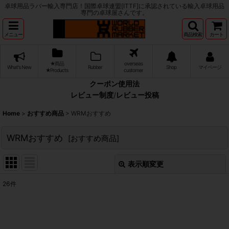
卓球用品ラバー輸入専門店！国際卓球連盟[ITTF]に承認されている輸入卓球用品
専門の卓球屋さんです。
メニュー
商品検索
カート
★商品
overseas
What's New
Rubber
Shop
マイページ
★Products
customer
クーポン使用法
レビュー制度
/
レビュー投稿
Home
>
おすすめ商品
>
WRMおすすめ
WRMおすすめ
[
おすすめ商品
]
表示順変更
閉じる
26
件
表示数
:
並び順
: