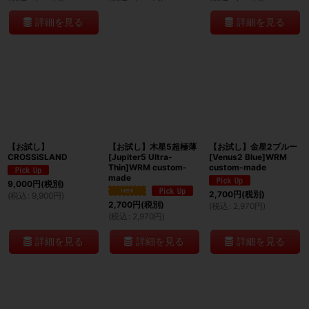
詳細を見る
詳細を見る
【お試し】
【お試し】木星5超極薄
【お試し】金星2ブルー
CROSSiSLAND
[Jupiter5 Ultra-
[Venus2 Blue]WRM
Thin]WRM custom-
custom-made
made
9,000
円
(税別)
2,700
円
(税別)
(
税込
:
9,900
円
)
2,700
円
(税別)
(
税込
:
2,970
円
)
(
税込
:
2,970
円
)
詳細を見る
詳細を見る
詳細を見る