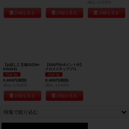
(
税込
:
5,720
円
)
詳細を見る
詳細を見る
詳細を見る
【お試し】王道03[OH-
【500円分ポイント付】
DOU03]
クロスステッププロ
5,800
円
(税別)
8,400
円
(税別)
(
税込
:
6,380
円
)
(
税込
:
9,240
円
)
詳細を見る
詳細を見る
特集で絞り込む
お試し