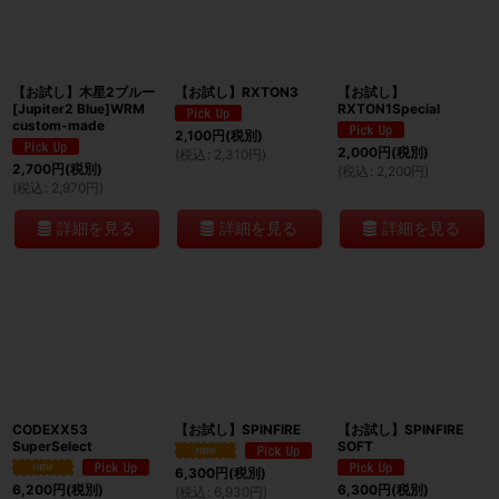
【お試し】木星2ブルー
【お試し】RXTON3
【お試し】
[Jupiter2 Blue]WRM
RXTON1Special
custom-made
2,100
円
(税別)
2,000
円
(税別)
(
税込
:
2,310
円
)
2,700
円
(税別)
(
税込
:
2,200
円
)
(
税込
:
2,970
円
)
詳細を見る
詳細を見る
詳細を見る
CODEXX53
【お試し】SPINFIRE
【お試し】SPINFIRE
SuperSelect
SOFT
6,300
円
(税別)
6,200
円
(税別)
6,300
円
(税別)
(
税込
:
6,930
円
)