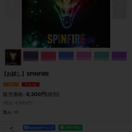
【お試し】SPINFIRE
販売価格
:
6,300
円
(税別)
(
税込
:
6,930
円
)
重み
:
10
Facebookでシェア