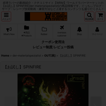
卓球ラバーの動画紹介・クチコミサイト【WRM】ワールドラバーマーケットの
【お試し】SPINFIRE[der-materialspezialist]の商品情報です。ぐっちぃブログ・
サーブ・レシーブ技術動画・練習方法など上達するコンテンツも盛りだくさん！
メニュー
商品検索
カート
★商品
overseas
What's New
Rubber
Shop
マイページ
★Products
customer
クーポン使用法
レビュー制度
/
レビュー投稿
Home
>
der-materialspezialist
>
OUT[表]
>
【お試し】SPINFIRE
【お試し】SPINFIRE