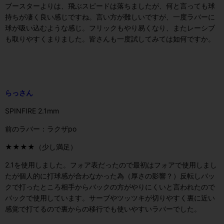
ブースターよりは、飛ぶスピードは落ちましたが、何と言っても球
持ちが凄く良い感じですね。言い方が難しいですが、一度ラバーに
球が吸い込むような感じ。フリックもやり易くなり、またレーシブ
も取りやすくまりました。皆さんも一度試してみては如何ですか。
らっさん
SPINFIRE 2.1mm
前のラバー：ラクザpo
★★★★（少し満足）
2.1を使用しました。フォア表だったので最初はフォアで使用しまし
たが個人的に打球感が合わなかった為（厚さの影響？）反転しバッ
クで打ったところ相手からバックの方がやりにくいと言われたので
バックで使用しています。サーブやツッツキが切りやすく裏に近い
感覚で打てるので裏からの移行でも使いやすいラバーでした。