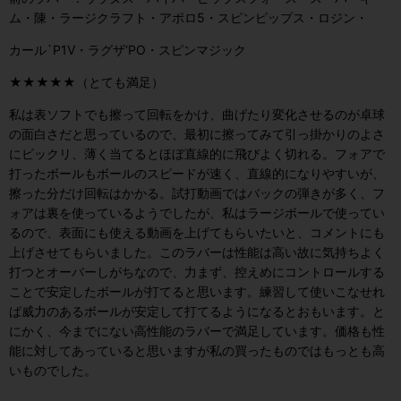
ム・陳・ラージクラフト・アポロ5・スピンピップス・ロジン・
カール`P1V・ラグザ‘PO・スピンマジック
★★★★★（とても満足）
私は表ソフトでも擦って回転をかけ、曲げたり変化させるのが卓球
の面白さだと思っているので、最初に擦ってみて引っ掛かりのよさ
にビックリ、薄く当てるとほぼ直線的に飛びよく切れる。フォアで
打ったボールもボールのスピードが速く、直線的になりやすいが、
擦った分だけ回転はかかる。試打動画ではバックの弾きが多く、フ
ォアは裏を使っているようでしたが、私はラージボールで使ってい
るので、表面にも使える動画を上げてもらいたいと、コメントにも
上げさせてもらいました。このラバーは性能は高い故に気持ちよく
打つとオーバーしがちなので、力まず、控えめにコントロールする
ことで安定したボールが打てると思います。練習して使いこなせれ
ば威力のあるボールが安定して打てるようになるとおもいます。と
にかく、今までにない高性能のラバーで満足しています。価格も性
能に対してあっていると思いますが私の買ったものではもっとも高
いものでした。