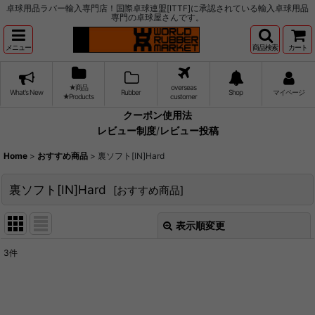
卓球用品ラバー輸入専門店！国際卓球連盟[ITTF]に承認されている輸入卓球用品
専門の卓球屋さんです。
メニュー
商品検索
カート
★商品
overseas
What's New
Rubber
Shop
マイページ
★Products
customer
クーポン使用法
レビュー制度
/
レビュー投稿
Home
>
おすすめ商品
>
裏ソフト[IN]Hard
裏ソフト[IN]Hard
[
おすすめ商品
]
表示順変更
閉じる
3
件
表示数
:
並び順
: