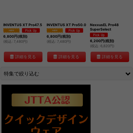
絞り込む
INVENTUS XT Pro47.5
INVENTUS XT Pro50.0
NexxusEL Pro48
SuperSelect
6,800
円
(税別)
6,800
円
(税別)
6,200
円
(税別)
(
税込
:
7,480
円
)
(
税込
:
7,480
円
)
(
税込
:
6,820
円
)
詳細を見る
詳細を見る
詳細を見る
特集で絞り込む
お試し
WRMおすすめ
粘着
中国製テンション