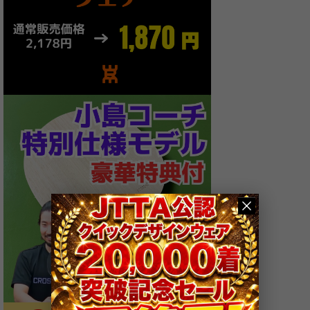
極薄・超極薄[Ultra-Thin]
裏ソフト[IN]Hard+
裏ソフト[IN]Hard
裏ソフト[IN]M
裏ソフト[IN]S
ツブ高[Long]
表[Short]
変化表[Half Long]
アンチ[Anti]