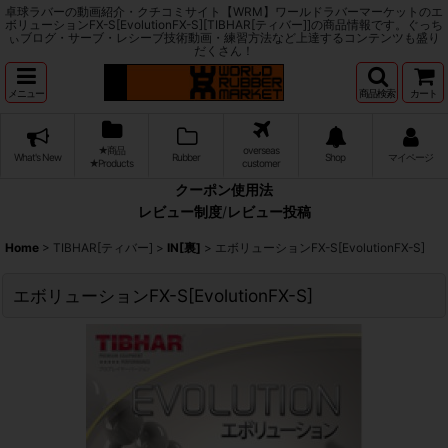
卓球ラバーの動画紹介・クチコミサイト【WRM】ワールドラバーマーケットのエ
ボリューションFX-S[EvolutionFX-S][TIBHAR[ティバー]]の商品情報です。ぐっち
ぃブログ・サーブ・レシーブ技術動画・練習方法など上達するコンテンツも盛り
だくさん！
メニュー
商品検索
カート
★商品
overseas
What's New
Rubber
Shop
マイページ
★Products
customer
クーポン使用法
レビュー制度
/
レビュー投稿
Home
>
TIBHAR[ティバー]
>
IN[裏]
>
エボリューションFX-S[EvolutionFX-S]
エボリューションFX-S[EvolutionFX-S]