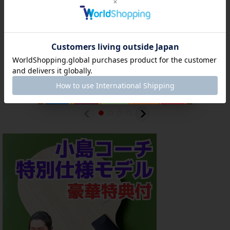
エボリューションFX-
エボリューションEL-
エボリューションEL-
P[EvolutionFX-P]
P[EvolutionEL-P]
S[EvolutionEL-S]
5,016
円
(税別)
5,280
円
(税別)
5,280
円
(税別)
[
通常販売価格
:
5,280
円
]
(
税込
:
5,808
円
)
(
税込
:
5,808
円
)
(
税込
:
5,517
円
)