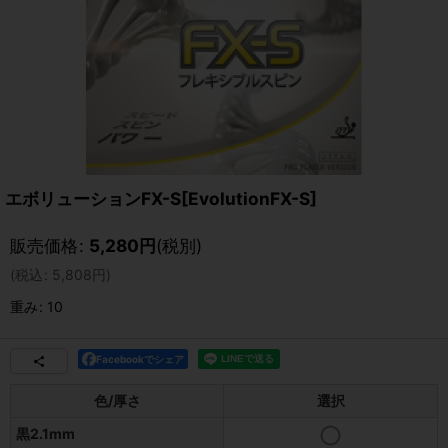
エボリューションFX-S[EvolutionFX-S]
販売価格
:
5,280
円
(税別)
(
税込
:
5,808
円
)
重み
:
10
Facebookでシェア
色/厚さ
選択
黒2.1mm