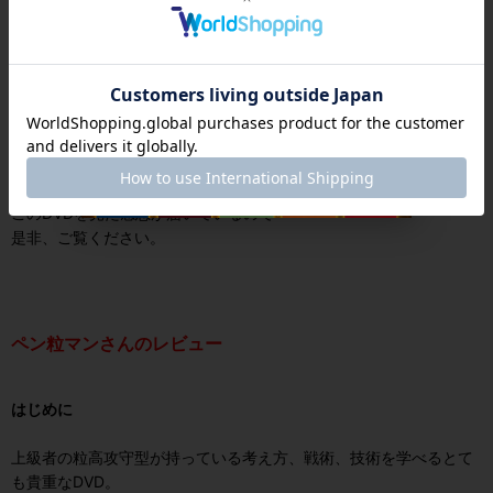
ペン粒の予測スピードを知っている選手や指導者がいない
練習で自分の体に記憶させる環境が整っていないなら
あなたは、一生ペン粒の予測スピードを知ることができないので
す。
ここで、レビュワーのペン粒マンさんから
このDVDを見た感想が届いているので
是非、ご覧ください。
ペン粒マンさんのレビュー
はじめに
上級者の粒高攻守型が持っている考え方、戦術、技術を学べるとて
も貴重なDVD。