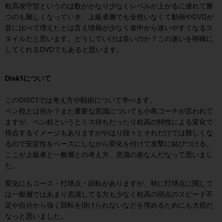
粒高攻守型というのは数がかなり少なくレベルが上がるに連れて勝
つのも難しくなっていき、上級者層でも全然いなくて動画やDVDが
昔に比べて増えたとは言え情報が少なく途中から迷いやすくなるス
タイルだと思います。
どうしていけば良いのか？この迷いを明確に
してくれるDVDでもあると思います。
Disk1について
このDISC1では考え方や戦術について学べます。
ペン粒とは何か？また重要な意識についても小島コーチが言われて
ますが、ペン粒というとミス待ちだったり粒高の特性による変化で
得点するイメージもありますがやはり段々とそれだけでは難しくな
るので安定性をベースにしながら変化を付けて攻撃に結びつける。
ここが上級者と一般層との考え方、意識の差なんだなって思いまし
た。
変化にもコース・打球点・回転がありますが、特に打球点に関して
は一般層ではあまり意識してる方も少なく粒高の弱点のスピード不
足や自分から強く回転を掛けられないなどを埋めるためにも大切だ
なっと思いました。