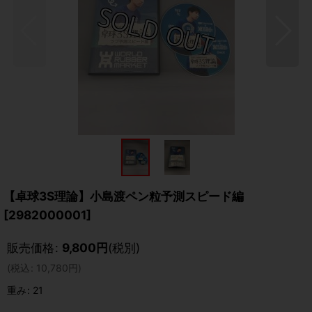
【卓球3S理論】小島渡ペン粒予測スピード編
[
2982000001
]
販売価格
:
9,800
円
(税別)
(
税込
:
10,780
円
)
重み
:
21