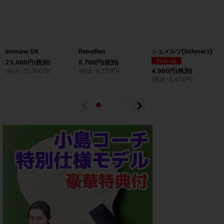
immune OX
Rebellion
シュメルツ[Schmerz]
23,000
円
(税別)
5,700
円
(税別)
(
税込
:
25,300
円
)
(
税込
:
6,270
円
)
4,980
円
(税別)
(
税込
:
5,478
円
)