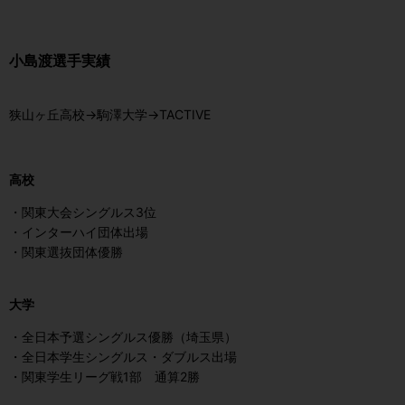
小島渡選手実績
狭山ヶ丘高校→駒澤大学→TACTIVE
高校
・関東大会シングルス3位
・インターハイ団体出場
・関東選抜団体優勝
大学
・全日本予選シングルス優勝（埼玉県）
・全日本学生シングルス・ダブルス出場
・関東学生リーグ戦1部 通算2勝