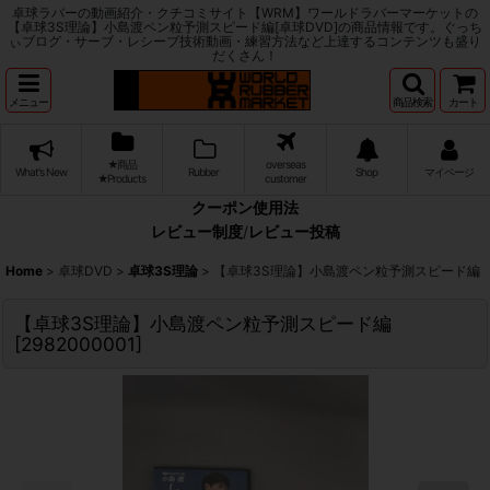
卓球ラバーの動画紹介・クチコミサイト【WRM】ワールドラバーマーケットの
【卓球3S理論】小島渡ペン粒予測スピード編[卓球DVD]の商品情報です。ぐっち
ぃブログ・サーブ・レシーブ技術動画・練習方法など上達するコンテンツも盛り
だくさん！
メニュー
商品検索
カート
★商品
overseas
What's New
Rubber
Shop
マイページ
★Products
customer
クーポン使用法
レビュー制度
/
レビュー投稿
Home
>
卓球DVD
>
卓球3S理論
>
【卓球3S理論】小島渡ペン粒予測スピード編
【卓球3S理論】小島渡ペン粒予測スピード編
[
2982000001
]