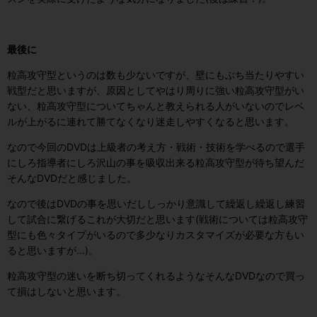
最後に
粒高攻守型というのは数も少ないですが、壁にもぶち当たりやすい
戦型だと思いますが、原因としてやはり周りに強い粒高攻守型がい
ない、粒高攻守型についてちゃんと教えられる人がいないのでレベ
ルが上がるに連れて勝てなくなり迷走しやすくなると思います。
なので今回のDVDは上級者の考え方・戦術・技術を学べるので選手
にしろ指導者にしろ沢山の事を吸収出来る粒高攻守型が待ち望んだ
そんなDVDだと感じました。
なので後はDVDの事を思いだししっかり意識して繰返し繰返し練習
して試合に繋げるこれが大切だと思います(戦術については粒高攻守
型にも色々タイプがいるので多少なりカスタマイズが必要な方もい
ると思いますが…)。
粒高攻守型の迷いを断ち切ってくれるようなそんなDVDなので買っ
て損はしないと思います。