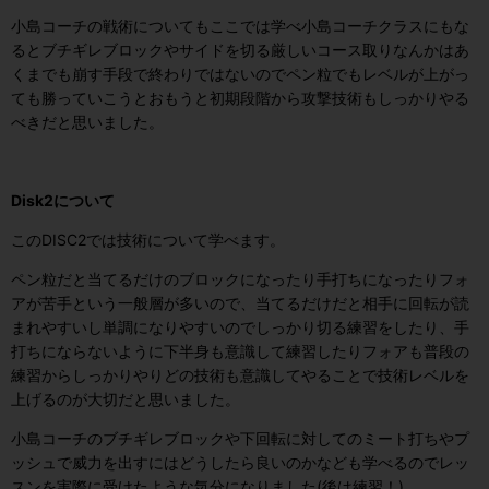
小島コーチの戦術についてもここでは学べ小島コーチクラスにもな
るとブチギレブロックやサイドを切る厳しいコース取りなんかはあ
くまでも崩す手段で終わりではないのでペン粒でもレベルが上がっ
ても勝っていこうとおもうと初期段階から攻撃技術もしっかりやる
べきだと思いました。
Disk2について
このDISC2では技術について学べます。
ペン粒だと当てるだけのブロックになったり手打ちになったりフォ
アが苦手という一般層が多いので、当てるだけだと相手に回転が読
まれやすいし単調になりやすいのでしっかり切る練習をしたり、手
打ちにならないように下半身も意識して練習したりフォアも普段の
練習からしっかりやりどの技術も意識してやることで技術レベルを
上げるのが大切だと思いました。
小島コーチのブチギレブロックや下回転に対してのミート打ちやプ
ッシュで威力を出すにはどうしたら良いのかなども学べるのでレッ
スンを実際に受けたような気分になりました(後は練習！)。