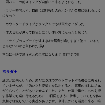
・両ハンドの前スイングが自然に出来るようになった
・ラリー時問わず、自由に強打軽打の両ハンドが自在に振れるよう
になった
・カウンタードライブがランダムでも確実性が上がった
・体の負担が減って怪我しにくい使い方になったと感じた
・ドライブのスピードが速すぎ
&
金属音が鳴りすぎて塗っているん
じゃないのかと言われた(笑)
本当に一瞬で違う次元の卓球になります(笑)マジで
!!
治サダ王
練習が出来ないため、未だに卓球でアウトプットする機会に恵まれ
ていませんが、「強い立ち姿勢」を活用すると、電車の揺れに足元
がぐらつくことがありませんでした。また、仕事で重たいものを押
す作業でも楽に行えるために、
1
日同じように仕事していても身体の
負担が軽減している実感があります。卓球以外にも活用出来る、唯