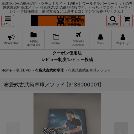
卓球ラバーの動画紹介・クチコミサイト【WRM】ワールドラバーマーケットの布
袋式古武術卓球メソッド[卓球DVD]の商品情報です。ぐっちぃブログ・サーブ・
レシーブ技術動画・練習方法など上達するコンテンツも盛りだくさん！
メニュー
商品検索
カート
★商品
overseas
What's New
Rubber
Shop
マイページ
★Products
customer
クーポン使用法
レビュー制度
/
レビュー投稿
Home
>
卓球DVD
>
布袋式古武術卓球
>
布袋式古武術卓球メソッド
布袋式古武術卓球メソッド
[
3133000001
]