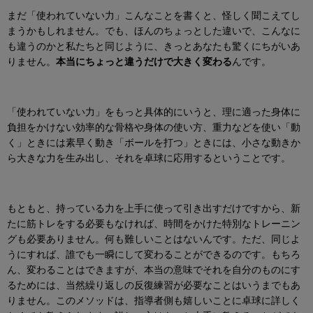
まだ「使われていない力」こんなことを書くと、怪しく聞こえてし
まうかもしれません。でも、ほんのちょっとした違いで、こんなに
も違うのかと私たちと同じように、きっとあなたも驚くにちがいあ
りません。
本当に
ちょっと違うだけ
で大きく変わる
んです。
「使われていない力」をもっと
具体的にいうと、理に適った
身体に
負担をかけない効率的な
骨格や身体の使い方
、
重力などを使い「動
く」ときには素早く
動き「ボールを打つ」ときには、小さな動きか
ら大きな
力を生み出
し、それを卓球に応用するということです。
もともと、持っている力を上手に使って引き出すだけですから、
新
たに筋トレをする必要もなければ
、時間をかけた特別なトレーニン
グも必要ありません。何も難しいことはないんです。ただ、同じよ
うにすれば、誰でも一瞬にして変わることができるのです。もちろ
ん、変わることはできますが、本当の意味でそれを自分のものにす
るためには、当然繰り返しの反復練習が必要なことはいうまでもあ
りません。このメソッドは、指導者側も嬉しいことに卓球に詳しく