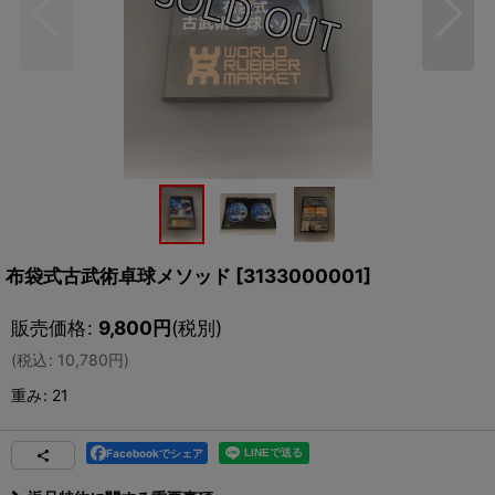
布袋式古武術卓球メソッド
[
3133000001
]
販売価格
:
9,800
円
(税別)
(
税込
:
10,780
円
)
重み
:
21
Facebookでシェア