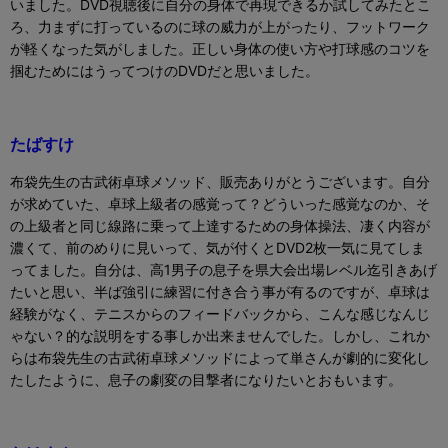
いました。
DVD視聴後に自分の身体で再現できるか試してみたとこ
ろ、力まずに打っているのに球の威力が上がったり、フットワーク
が軽くなった気がしました。
正しい身体の使い方や打球感のコツを
掴むためにはうってつけのDVDだと思いました。
たばすけ
布袋先生の古武術卓球メソッド、販売ありがとうございます。自分
が求めていた、卓球上級者の感覚って？どういった感覚なのか、そ
の上級者と同じ線路に乗って上達するための身体操法、凄く内容が
濃くて、前のめりに見いって、気が付くと
DVD2
枚一気に見てしま
ってました。自分は、高
1
男子の息子を県大会出場レベル迄引きあげ
たいと思い、半ば強引に練習に付き合う事が有るのですが、卓球は
経験がなく、テニスからのフィードバックから、こんな感じなんじ
ゃない？的な説明をする事しか出来ませんでした。しかし、これか
らは布袋先生の古武術卓球メソッドによって単さんが劇的に変化し
たしたように、息子の劇変の目撃者になりたいとおもいます。