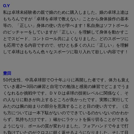
O.Y
私は卓球未経験者の親で娘のために購入しました。娘の卓球上達は
もちろんですが「卓球を卓球で教えない」ことから身体操作の基本
等の、「正しい」身体の使い方が学べます！私自身はソフトボール
のピッチャーをしていますが「正しい」を理解して身体を動かすこ
とでスピード、コントロール共によくなりました。どのスポーツに
も応用できる内容ですので、ぜひとも多くの人に「正しい」を理解
して卓球はもちろん色々なスポーツに取り入れて欲しい内容です！
豊田
50
代女性、中高卓球部で
○
十年ぶりに再開した者です。体力も衰え
ていき週
2
〜
3
回の練習と自宅での勉強と感覚の練習でどこまでうま
くなれるか挑戦中です。ＤＶＤは卓球の技術レベルに関係なく、そ
の人なりに動きが向上するところが良かったです。実際に実行して
みたのは腕の始まりの部分を意識することと目の使い方です。（立
ち方については一本下駄がないのでできているのかいないのかわか
らず、気持ちだけです。）確かにラケットを振り切ることができる
ようになり、ボールの質が変わりました。フォアハンドで今まで打
ち負けていたのがクロスに鋭く返せるようになりました。そして目