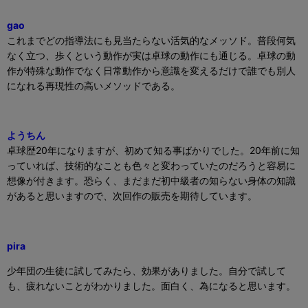
gao
これまでどの指導法にも見当たらない活気的なメッソド。普段何気
なく立つ、歩くという動作が実は卓球の動作にも通じる。卓球の動
作が特殊な動作でなく日常動作から意識を変えるだけで誰でも別人
になれる再現性の高いメソッドである。
ようちん
卓球歴
20
年になりますが、初めて知る事ばかりでした。
20
年前に知
っていれば、技術的なことも色々と変わっていたのだろうと容易に
想像が付きます。恐らく、まだまだ初中級者の知らない身体の知識
があると思いますので、次回作の販売を期待しています。
pira
少年団の生徒に試してみたら、効果がありました。自分で試して
も、疲れないことがわかりました。面白く、為になると思います。