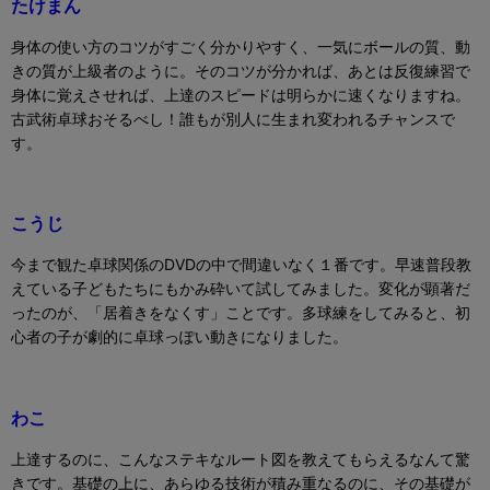
たけまん
身体の使い方のコツがすごく分かりやすく、一気にボールの質、動
きの質が上級者のように。
そのコツが分かれば、あとは反復練習で
身体に覚えさせれば、上達のスピードは明らかに速くなりますね。
古武術卓球おそるべし！
誰もが別人に生まれ変われるチャンスで
す。
こうじ
今まで観た卓球関係の
DVD
の中で間違いなく１番です。早速普段教
えている子どもたちにもかみ砕いて試してみました。変化が顕著だ
ったのが、「居着きをなくす」ことです。多球練をしてみると、初
心者の子が劇的に卓球っぽい動きになりました。
わこ
上達するのに、こんなステキなルート図を教えてもらえるなんて驚
きです。基礎の上に、あらゆる技術が積み重なるのに、その基礎が