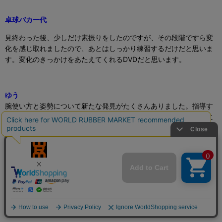
卓球バカ一代
見終わった後、少しだけ素振りをしたのですが、その段階ですら変
化を感じ取れましたので、あとはしっかり練習するだけだと思いま
す。変化のきっかけをあたえてくれる
DVD
だと思います。
ゆう
腕使い方と姿勢について新たな発見がたくさんありました。指導す
る時に使っています。胸鎖関節の指導で楽しく打つ感覚を中学生に
も体験できました。ありがとうございました。
shigenan
視野のとり方、腕の使い方、体重のかけ方、バックハンドの打ち方
など、いずれも他では教えてもらえないことばかりだった。これか
ら練習に生かしていきたい。