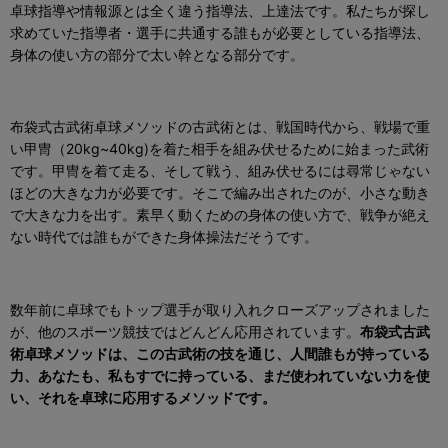
卓球指導や情報源とは全く違う指導法、上達法です。私たちが探し
求めていた指導者・選手に共通する誰もが必要としている指導法、
身体の使い方の部分で太い幹となる部分です。
布袋式古武術卓球メソッドの古武術とは、戦国時代から、戦場で重
い甲冑（
20kg~40kg)
を着た相手を組み伏せるために始まった武術
です。甲冑を着て走る、そして戦う、組み伏せるには尋常じゃない
ほどの大きな力が必要です。そこで編み出されたのが、小さな動き
で大きな力を出す。素早く動くための身体の使い方で、戦争が絶え
ない時代では誰もができた身体操法だそうです。
数年前に卓球でもトップ選手が取り入れクローズアップされました
が、他のスポーツ競技ではどんどん応用されています。
布袋式古武
術卓球メソッドは、この古武術の技を通じ、人間誰もが持っている
力、あなたも、私もすでに持っている、まだ使われていない力を使
い、
それを卓球に応用するメソッドです。