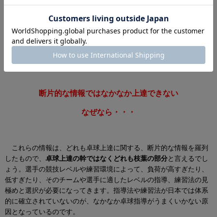
もちろん、インターネットから発信される情報も、強豪校の指導者
の情報も、指導書に書かれていることも、どれも本当のことです
し、きっとどれも発信者にとっては正しいことが書かれているので
しょう。
断片的な情報ではなかなか上達できない
なぜなら・・・
これらの情報は、どれも卓球上達に関する、断片的な情報を羅列
したもので、
卓球上達の幹ではなくどれも枝葉の部分
と言えるでし
ょう。選手の競技レベルや練習環境によって、負荷が高すぎたり、
低すぎたり、そのチームや選手に適したレベルの指導、練習法の見
極めと選択が必要になってきます。指導法や練習法が日本では体系
的に確立されていないのが、なかなか卓球指導がうまくいかない原
因となっているのです。