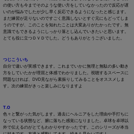
の使い方も今までそのような使い方をしていなかったので反応が遅
いのが悩みでしたが少し早く反応できるようになったと感じます。
まだ練習が足りないのですごく意識しないとすぐ元にもどってしま
うのですが、このことを知れたことは大変ありがたかったです。無
意識でもできるようにしっかり落とし込んでいきたいと思います。
とても役に立つＤＶＤでした。どうもありがとうございました。
つじこういち
自分で違いが実感できます。これまでいかに無理と無駄の多い動き
方をしていたかが理屈と体感でわかりました。視聴するスペースに
問題なければ、
DVD
見ながら素振りしてみることをオススメしま
す。次の練習がきっと楽しみになりますよ
T.O
色々と繋がった気がします。過去にヘルニアをした理由や手打ちに
なっている状態など、腑に落ちた感覚になりました。卓球を卓球以
外で伝えるのがとてもわかりやすかったです。このシリーズが本当
に好きです。友達と感動してます。続きも見たいです！