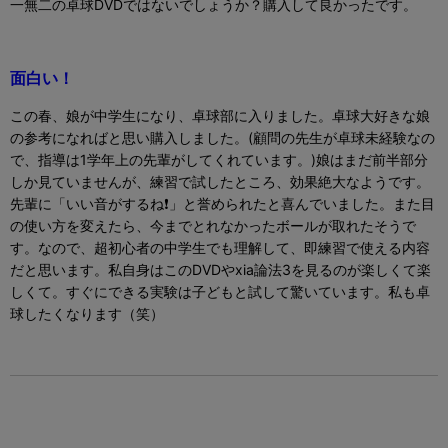
一無二の卓球
DVD
ではないでしょうか？購入して良かったです。
面白い！
この春、娘が中学生になり、卓球部に入りました。卓球大好きな娘
の参考になればと思い購入しました。(顧問の先生が卓球未経験なの
で、指導は
1
学年上の先輩がしてくれています。)娘はまだ前半部分
しか見ていませんが、練習で試したところ、効果絶大なようです。
先輩に「いい音がするね
❗
」と誉められたと喜んでいました。また目
の使い方を変えたら、今までとれなかったボールが取れたそうで
す。なので、超初心者の中学生でも理解して、即練習で使える内容
だと思います。私自身はこの
DVD
や
xia
論法
3
を見るのが楽しくて楽
しくて。すぐにできる実験は子どもと試して驚いています。私も卓
球したくなります（笑）