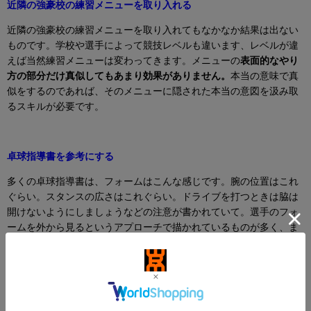
近隣の強豪校の練習メニューを取り入れる
近隣の強豪校の練習メニューを取り入れてもなかなか結果は出ない
ものです。学校や選手によって競技レベルも違います、レベルが違
えば当然練習メニューは変わってきます。メニューの
表面的なやり
方の部分だけ真似してもあまり効果がありません。
本当の意味で真
似をするのであれば、そのメニューに隠された本当の意図を汲み取
るスキルが必要です。
卓球指導書を参考にする
多くの卓球指導書は、フォームはこんな感じです。腕の位置はこれ
ぐらい。スタンスの広さはこれぐらい。ドライブを打つときは脇は
開けないようにしましょうなどの注意が書かれていて。選手のフォ
ームを外から見るというアプローチで描かれているものが多く、ま
た自分が上手になった練習が掲載されているケースが多く、ほとん
どの書籍が同じように描かれています。
上達法ではなく技術の辞
典。練習法の紹介
です。