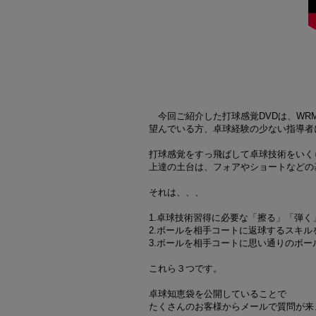
今回ご紹介した打球感覚DVDは、WR
望んでいる方、卓球経験の少ない指導者
打球感覚をすっ飛ばして卓球技術をいく
上達の土台は、フォアやショートなどの
それは、、、
1.卓球技術習得に必要な「擦る」「弾
2.ボールを相手コートに返球するスキル
3.ボールを相手コートに思い通りのボ
これら３つです。
卓球知恵袋を公開していることで
たくさんのお客様からメールで質問が来