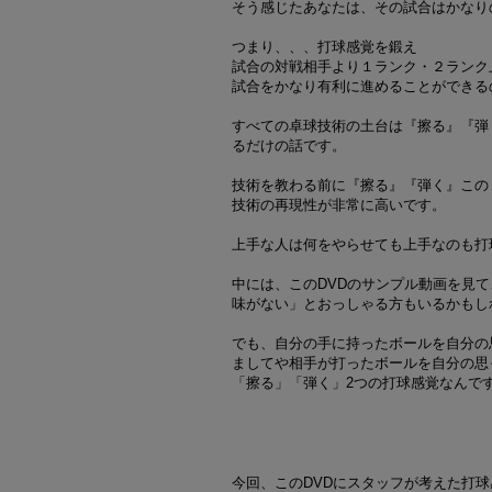
そう感じたあなたは、その試合はかなり
つまり、、、打球感覚を鍛え
試合の対戦相手より１ランク・２ランク
試合をかなり有利に進めることができる
すべての卓球技術の土台は『擦る』『弾
るだけの話です。
技術を教わる前に『擦る』『弾く』この
技術の再現性が非常に高いです。
上手な人は何をやらせても上手なのも打
中には、このDVDのサンプル動画を見
味がない」とおっしゃる方もいるかもし
でも、自分の手に持ったボールを自分の
ましてや相手が打ったボールを自分の思
「擦る」「弾く」2つの打球感覚なんで
今回、このDVDにスタッフが考えた打