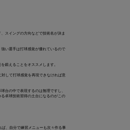
ド、スイングの方向などで技術名が決ま
、強い選手は打球感覚が優れているので
覚を鍛えることをオススメします。
に対して打球感覚を再現できなければ意
卓球台の中で表現するのは無理ですし、
ゆる卓球技術習得の土台になるのがこの
れば、自分で練習メニューも次々作る事