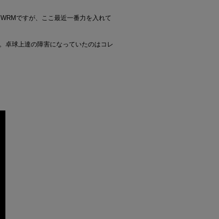
いるWRMですが、ここ最近一番力を入れて
。卓球上達の障害になっていたのはコレ