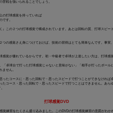
の苦戦を強いられることでしょう。
上の打球感覚を持っていれば
のです。
く』この２つの打球感覚で構成されています。あとは回転の質、打球スピー
２つの感覚さえ身につけておけば、技術の習得はとても簡単なんです。事実
球感覚が優れているからです。初・中級者で卓球が上達したい方は、打球感
て、「卓球台で打った打球感覚じゃないと意味がない」「相手が打ったボール
れません。
思ったコースに・思った回転で・思ったスピードで打つことができなければ
ったコース・思った回転で・思ったスピードで打つことはできません。あら
す。
打球感覚DVD
球感覚練習をたくさん盛り込みました。このDVDの打球感覚練習の意図がわか