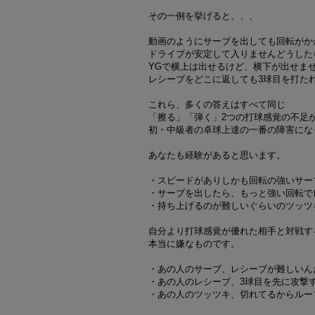
その一例を挙げると、、、
動画のようにサーブを出しても回転がか
ドライブが安定して入りませんどうした
YGで横上は出せるけど、横下が出せま
レシーブをどこに返しても3球目を打た
これら、多くの答えはすべて同じ
「擦る」「弾く」2つの打球感覚の不足
初・中級者の卓球上達の一番の障害にな
あなたも経験があると思います。
・スピードがありしかも回転の強いサー
・サーブを出したら、もっと強い回転で
・持ち上げるのが難しいぐらいのツッツ
自分より打球感覚が優れた相手と対戦す
本当に嫌なものです。
・あの人のサーブ、レシーブが難しいん
・あの人のレシーブ、3球目を先に攻撃
・あの人のツッツキ、切れてるからルー