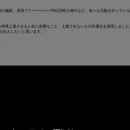
。
e動画の撮影、卓球フリーペーパーTAKZiNEの発行など、色々な活動を行って
の卓球上達させるために必要なこと、上達できない人の共通点を発見しました
お伝えしたいと思います。
。