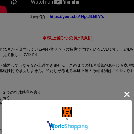
動画紹介：
https://youtu.be/44gc6Lk8A7c
卓球上達3つの原理原則
Mで5月から販売している初心者セットの特典で付けているDVDです。このD
に見て欲しいDVDです。
ら練習してもなかなか上達できません。この２つの打球感覚があらゆる卓球
基礎技術ではありません。私たちが考える卓球上達の原理原則はこの3つです
く」２つの打球感覚を磨く
を磨く
ールで返球するスキルを磨く
ます。