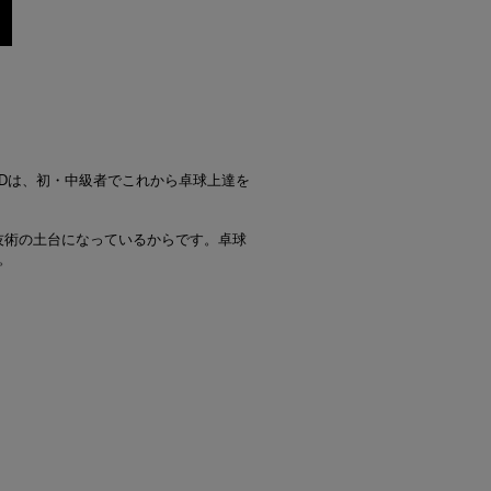
VDは、初・中級者でこれから卓球上達を
技術の土台になっているからです。卓球
。