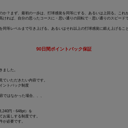
のか？まず、最初の一歩は、打球感覚を同等にする、あるいは上回る。これ
高ければ、自分の思ったコースに・思い通りの回転で・思い通りのスピード
を同等レベルまで引き上げる。あるいはそれ以上の打球感覚に鍛え上げるこ
90日間ポイントバック保証
きました。
見ていただきたい内容です。
イントバック制度
内容ではなかった場合、、、
40円・648pt）を
てお返しする制度です。
件が必要です。