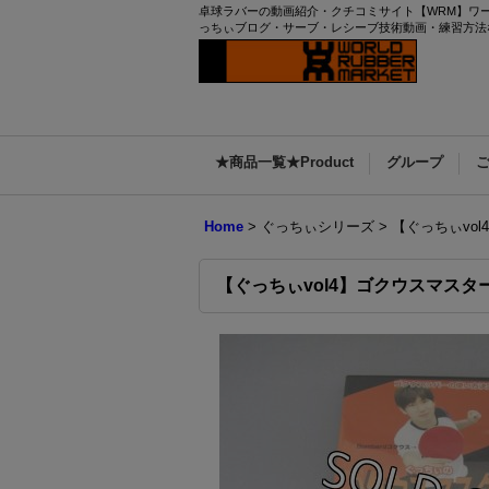
卓球ラバーの動画紹介・クチコミサイト【WRM】ワー
っちぃブログ・サーブ・レシーブ技術動画・練習方法
★商品一覧★Product
グループ
Home
>
ぐっちぃシリーズ
>
【ぐっちぃvo
【ぐっちぃvol4】ゴクウスマス