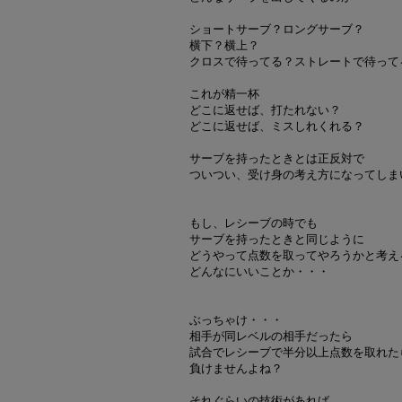
ショートサーブ？ロングサーブ？
横下？横上？
クロスで待ってる？ストレートで待って
これが精一杯
どこに返せば、打たれない？
どこに返せば、ミスしれくれる？
サーブを持ったときとは正反対で
ついつい、受け身の考え方になってしま
もし、レシーブの時でも
サーブを持ったときと同じように
どうやって点数を取ってやろうかと考え
どんなにいいことか・・・
ぶっちゃけ・・・
相手が同レベルの相手だったら
試合でレシーブで半分以上点数を取れた
負けませんよね？
それぐらいの技術があれば