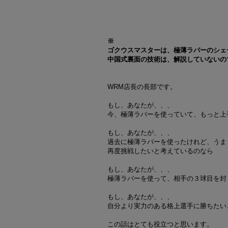
※
ゴクウスマスターは、極薄ラバーのシェ
中国式裏面の技術は、解説していないの
WRM店長の長部です。
もし、あなたが、、、
今、極薄ラバーを使っていて、もっと上
もし、あなたが、、、
過去に極薄ラバーを使ったけれど、うま
再度挑戦したいと考えているのなら
もし、あなたが、、、
極薄ラバーを使って、相手の３球目を封
もし、あなたが、、、
自分より実力のある格上選手に勝ちたい
この話はとても役立つと思います。