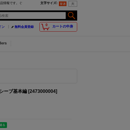
商品情報です。ぐ
文字サイズ
:
0
カートの中身
イン
無料会員登録
ders
レシーブ基本編
[
2473000004
]