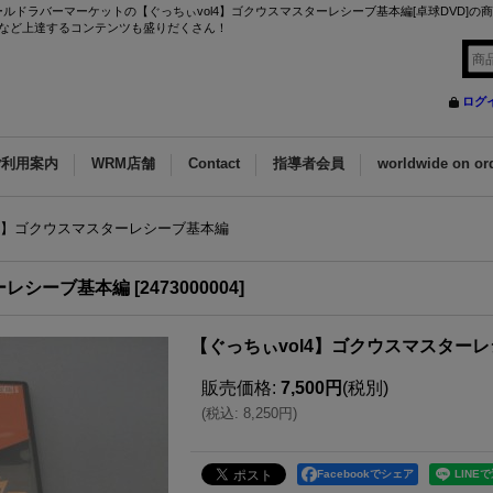
ルドラバーマーケットの【ぐっちぃvol4】ゴクウスマスターレシーブ基本編[卓球DVD]の
など上達するコンテンツも盛りだくさん！
ログ
ご利用案内
WRM店舗
Contact
指導者会員
worldwide on or
l4】ゴクウスマスターレシーブ基本編
ターレシーブ基本編
[
2473000004
]
【ぐっちぃvol4】ゴクウスマスター
販売価格
:
7,500円
(税別)
(
税込
:
8,250円
)
Facebookでシェア