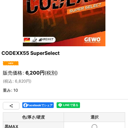
CODEXX55 SuperSelect
販売価格
:
6,200
円
(税別)
(
税込
:
6,820
円
)
重み
:
10
Facebookでシェア
色/厚さ/硬度
選択
黒MAX