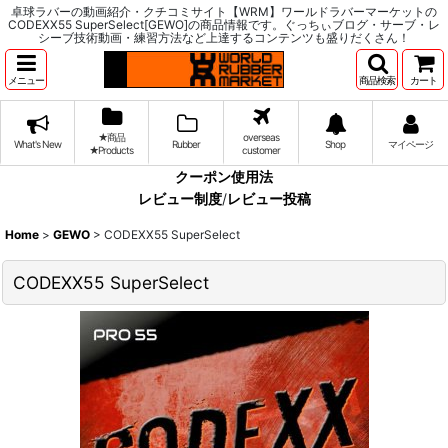
卓球ラバーの動画紹介・クチコミサイト【WRM】ワールドラバーマーケットの
CODEXX55 SuperSelect[GEWO]の商品情報です。ぐっちぃブログ・サーブ・レ
シーブ技術動画・練習方法など上達するコンテンツも盛りだくさん！
メニュー
商品検索
カート
★商品
overseas
What's New
Rubber
Shop
マイページ
★Products
customer
クーポン使用法
レビュー制度
/
レビュー投稿
Home
>
GEWO
>
CODEXX55 SuperSelect
CODEXX55 SuperSelect