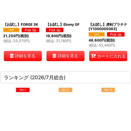
絞り込む
【お試し】FORGE 3K
【お試し】Ebony GF
【お試し】虎剣プラチナ
[
Y1000005083
]
21,250
円
(税別)
19,800
円
(税別)
48,600
円
(税別)
(
税込
:
23,375
円
)
(
税込
:
21,780
円
)
(
税込
:
53,460
円
)
詳細を見る
詳細を見る
カートに入れる
ランキング (2026/7月総合)
No.1
No.2
No.3