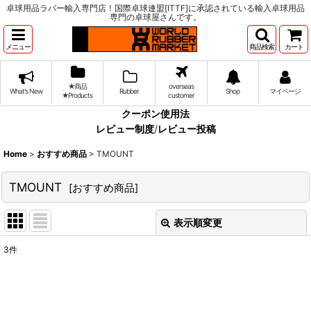
卓球用品ラバー輸入専門店！国際卓球連盟[ITTF]に承認されている輸入卓球用品
専門の卓球屋さんです。
メニュー
商品検索
カート
★商品
overseas
What's New
Rubber
Shop
マイページ
★Products
customer
クーポン使用法
レビュー制度
/
レビュー投稿
Home
>
おすすめ商品
>
TMOUNT
TMOUNT
[
おすすめ商品
]
表示順変更
閉じる
3
件
表示数
:
並び順
: