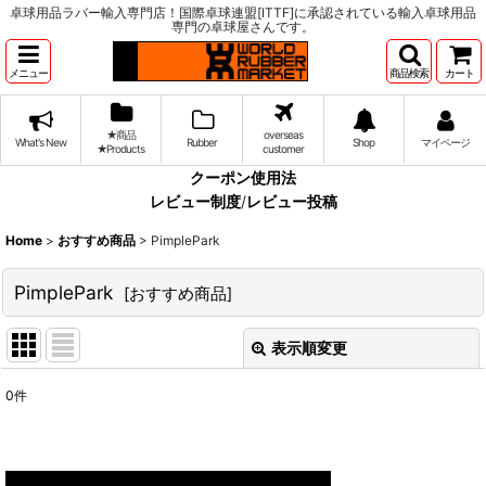
卓球用品ラバー輸入専門店！国際卓球連盟[ITTF]に承認されている輸入卓球用品
専門の卓球屋さんです。
メニュー
商品検索
カート
★商品
overseas
What's New
Rubber
Shop
マイページ
★Products
customer
クーポン使用法
レビュー制度
/
レビュー投稿
Home
>
おすすめ商品
>
PimplePark
PimplePark
[
おすすめ商品
]
表示順変更
閉じる
0
件
表示数
:
並び順
: