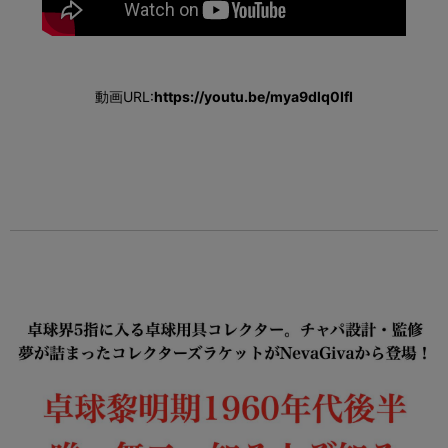
動画URL:
https://youtu.be/mya9dlq0IfI