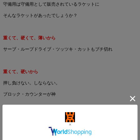
守備用は守備用として販売されているラケットに
そんなラケットがあったでしょうか？
重くて、硬くて、薄いから
サーブ・ループドライブ・ツッツキ・カットもブチ切れ
重くて、硬いから
押し負けない。しならない。
ブロック・カウンターが神
薄いから
球持ちが良く、打点を落としても持ち上がる
強烈なスピンがかかる。