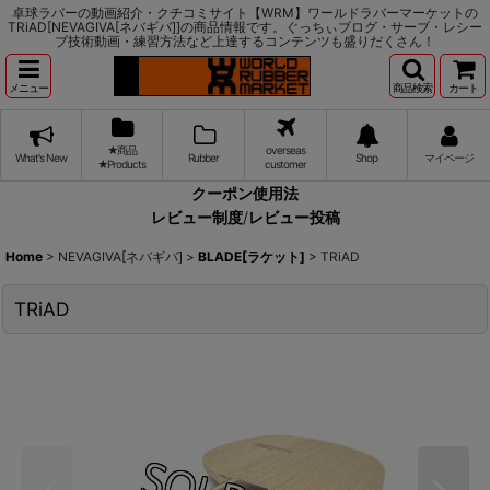
卓球ラバーの動画紹介・クチコミサイト【WRM】ワールドラバーマーケットの
TRiAD[NEVAGIVA[ネバギバ]]の商品情報です。ぐっちぃブログ・サーブ・レシー
ブ技術動画・練習方法など上達するコンテンツも盛りだくさん！
メニュー
商品検索
カート
★商品
overseas
What's New
Rubber
Shop
マイページ
★Products
customer
クーポン使用法
レビュー制度
/
レビュー投稿
Home
>
NEVAGIVA[ネバギバ]
>
BLADE[ラケット]
>
TRiAD
TRiAD