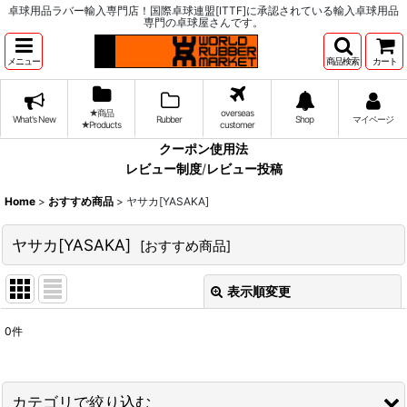
卓球用品ラバー輸入専門店！国際卓球連盟[ITTF]に承認されている輸入卓球用品
専門の卓球屋さんです。
メニュー
商品検索
カート
★商品
overseas
What's New
Rubber
Shop
マイページ
★Products
customer
クーポン使用法
レビュー制度
/
レビュー投稿
Home
>
おすすめ商品
>
ヤサカ[YASAKA]
ヤサカ[YASAKA]
[
おすすめ商品
]
表示順変更
閉じる
0
件
サブカテゴリ
:
表示数
:
カテゴリで絞り込む