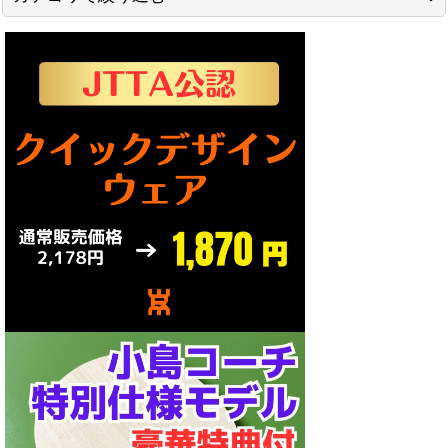
並び順
:
ヤサカ[YASAKA] (全商品)
IN[裏]
絞り込む