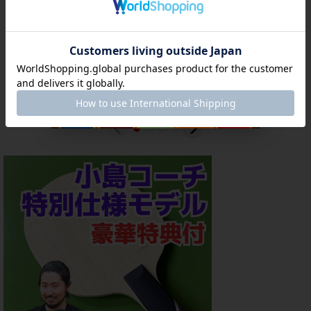
ディグニクス
グレイザー
ハイブリッド
05[Dignics05]
09C[GRAYZER09C]
K3[HybridK3]
7,800
円
(税別)
4,600
円
(税別)
6,480
円
(税別)
(
税込
:
8,580
円
)
(
税込
:
5,060
円
)
(
税込
:
7,128
円
)