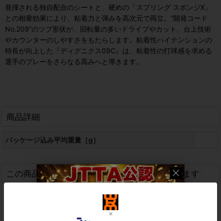
発揮される独自配合のシートと、硬めの「スプリング スポンジX」
との相乗効果により、粘着力と弾みを高次元で両立。“開発コード
No.209”のツブ形状が、回転量の多いドライブやカット、台上技術
やカウンターのしやすさをもたらします。粘着性ハイテンションの
特長が向上した『ディグニクス09C』は、粘着性の打球感を求める
選手のプレーをさらなる高みへと導きます。
商品詳細
パッケージ込み平均重量［g］
この商品を買った人は、こんな商品も買っています