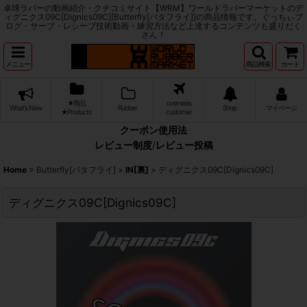
卓球ラバーの動画紹介・クチコミサイト【WRM】ワールドラバーマーケットのデ
ィグニクス09C[Dignics09C][Butterfly[バタフライ]]の商品情報です。ぐっちぃブ
ログ・サーブ・レシーブ技術動画・練習方法など上達するコンテンツも盛りだく
さん！
メニュー
商品検索
カート
★商品
overseas
What's New
Rubber
Shop
マイページ
★Products
customer
クーポン使用法
レビュー制度
/
レビュー投稿
Home
>
Butterfly[バタフライ]
>
IN[裏]
>
ディグニクス09C[Dignics09C]
ディグニクス09C[Dignics09C]