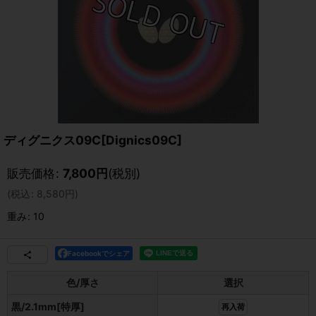
ディグニクス09C[Dignics09C]
販売価格
:
7,800
円
(税別)
(
税込
:
8,580
円
)
重み
:
10
Facebookでシェア
色/厚さ
選択
黒/2.1mm[特厚]
再入荷