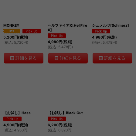
並び順
:
MONKEY
ヘルファイアX[HellFire
シュメルツ[Schmerz]
絞り込む
X]
5,200
円
(税別)
4,980
円
(税別)
4,980
円
(税別)
(
税込
:
5,720
円
)
(
税込
:
5,478
円
)
(
税込
:
5,478
円
)
詳細を見る
詳細を見る
詳細を見る
【お試し】Hass
【お試し】Black Out
4,500
円
(税別)
6,200
円
(税別)
(
税込
:
4,950
円
)
(
税込
:
6,820
円
)