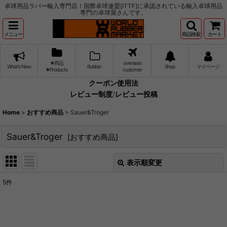
卓球用品ラバー輸入専門店！国際卓球連盟[ITTF]に承認されている輸入卓球用品
専門の卓球屋さんです。
メニュー
商品検索
カート
★商品
overseas
What's New
Rubber
Shop
マイページ
★Products
customer
クーポン使用法
レビュー制度
/
レビュー投稿
Home
>
おすすめ商品
>
Sauer&Troger
Sauer&Troger
[
おすすめ商品
]
表示順変更
閉じる
5
件
サブカテゴリ
:
表示数
: