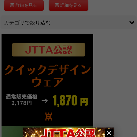
詳細を見る
詳細を見る
カテゴリで絞り込む
Sauer&Troger (全商品)
LONG[ツブ高(粒・イボ)]
OUT[表]
ANTI[アンチ]