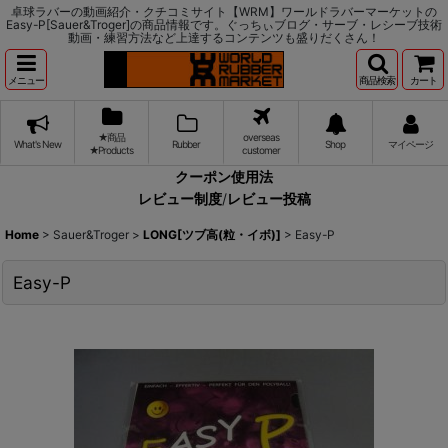
卓球ラバーの動画紹介・クチコミサイト【WRM】ワールドラバーマーケットの
Easy-P[Sauer&Troger]の商品情報です。ぐっちぃブログ・サーブ・レシーブ技術
動画・練習方法など上達するコンテンツも盛りだくさん！
メニュー
商品検索
カート
★商品
overseas
What's New
Rubber
Shop
マイページ
★Products
customer
クーポン使用法
レビュー制度
/
レビュー投稿
Home
>
Sauer&Troger
>
LONG[ツブ高(粒・イボ)]
>
Easy-P
Easy-P