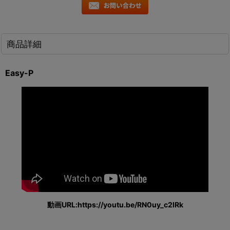
商品詳細
Easy-P
動画URL:https://youtu.be/RN0uy_c2lRk