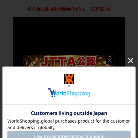
和の極-煉-紹介動画その１ 試打動画
動画URL:https://youtu.be/NQ5Rw--O2xo
和の極-煉-紹介動画その２
説明動画