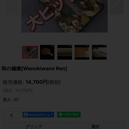
和の極煉[Wanokiwami Ren]
販売価格
:
14,700
円
(税別)
(
税込
:
16,170
円
)
重み
:
90
Facebookでシェア
グリップ
選択