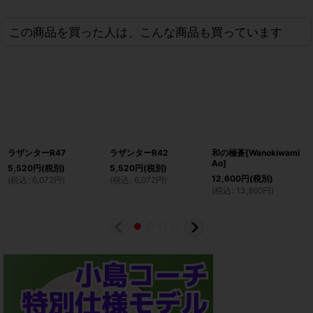
この商品を買った人は、こんな商品も買っています
ラザンターR47
ラザンターR42
和の極蒼[Wanokiwami
Ao]
5,520
円
(税別)
5,520
円
(税別)
12,600
円
(税別)
(
税込
:
6,072
円
)
(
税込
:
6,072
円
)
(
税込
:
13,860
円
)