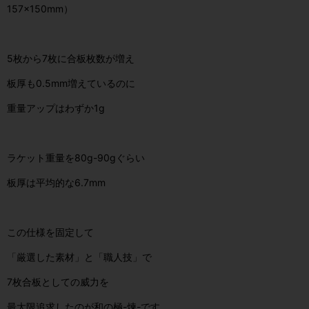
157×150mm）
5枚から7枚に合板枚数が増え
板厚も0.5mm増えているのに
重量アップはわずか1g
ラケット重量を80g-90gぐらい
板厚は平均的な6.7mm
この仕様を固定して
「厳選した素材」と「職人技」で
7枚合板としての威力を
最大限追求したのが和の極-煉-です。