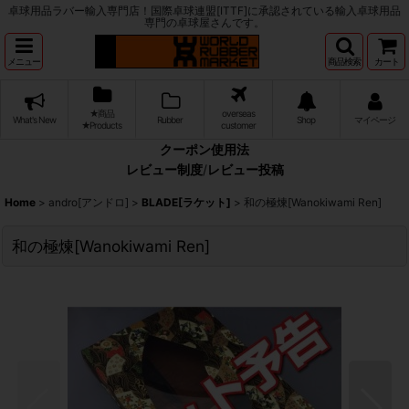
卓球用品ラバー輸入専門店！国際卓球連盟[ITTF]に承認されている輸入卓球用品
専門の卓球屋さんです。
メニュー
商品検索
カート
★商品
overseas
What's New
Rubber
Shop
マイページ
★Products
customer
クーポン使用法
レビュー制度
/
レビュー投稿
Home
>
andro[アンドロ]
>
BLADE[ラケット]
>
和の極煉[Wanokiwami Ren]
和の極煉[Wanokiwami Ren]