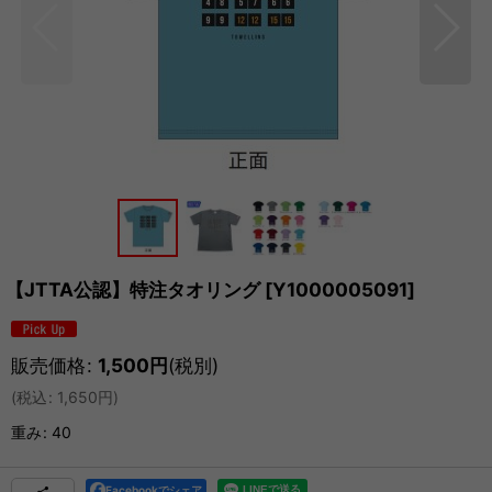
【JTTA公認】特注タオリング
[
Y1000005091
]
販売価格
:
1,500
円
(税別)
(
税込
:
1,650
円
)
重み
:
40
Facebookでシェア