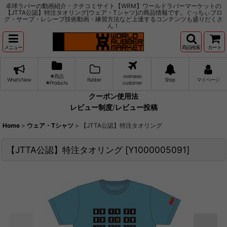
卓球ラバーの動画紹介・クチコミサイト【WRM】ワールドラバーマーケットの
【JTTA公認】特注タオリング[ウェア・Tシャツ]の商品情報です。ぐっちぃブロ
グ・サーブ・レシーブ技術動画・練習方法など上達するコンテンツも盛りだくさ
ん！
メニュー
商品検索
カート
★商品
overseas
What's New
Rubber
Shop
マイページ
★Products
customer
クーポン使用法
レビュー制度
/
レビュー投稿
Home
>
ウェア・Tシャツ
>
【JTTA公認】特注タオリング
【JTTA公認】特注タオリング
[
Y1000005091
]