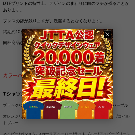
DTFプリントの特性上、デザインのまわりに白のフチが残ることが
あります。
プレスの跡が残りますが、洗濯するとなくなります。
納期約10日間
同梱商品がある場合、一緒の発送となります。
カラーバリエーション
Tシャツカラー 22色
ブラック/
グレー/
ブライトグリーン/
グリーン/
ライムグリーン/
パープル
オレンジ/
ピンク/
レッド/
バーガンディ/
ラベンダー/
アクアブルー/
コバル
トブルー
ネイビー/
ガンメタル/
カナリアイエロー/
ライトブルー/
アイビーグリーン