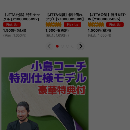
【JTTA公認】特注ナッ
【JTTA公認】特注倒れ
【JTTA公認】特注NET-
クル
[
Y1000005092
]
ツブT
[
Y1000005089
]
IN
[
Y1000005095
]
1,500
円
(税別)
1,500
円
(税別)
1,500
円
(税別)
(
税込
:
1,650
円
)
(
税込
:
1,650
円
)
(
税込
:
1,650
円
)