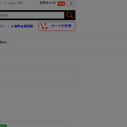
報です。ぐっちぃブロ
文字サイズ
:
0
カートの中身
イン
無料会員登録
ders