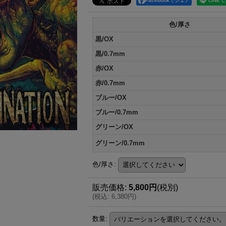
Facebookでシェア
色/厚さ
黒/OX
黒/0.7mm
赤/OX
赤/0.7mm
ブルー/OX
ブルー/0.7mm
グリーン/OX
グリーン/0.7mm
色/厚さ
:
販売価格
:
5,800円
(税別)
(
税込
:
6,380円
)
数量
: