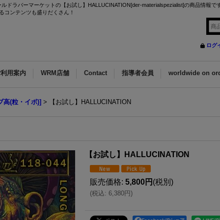
マーケットの【お試し】HALLUCINATION[der-materialspezialist]の商品情
るコンテンツも盛りだくさん！
ログ
ご利用案内
WRM店舗
Contact
指導者会員
worldwide on or
ブ高(粒・イボ)]
>
【お試し】HALLUCINATION
【お試し】HALLUCINATION
販売価格
:
5,800円
(税別)
(
税込
:
6,380円
)