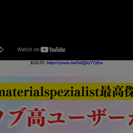
動画URL:
https://youtu.be/GdQjkyY7yEw