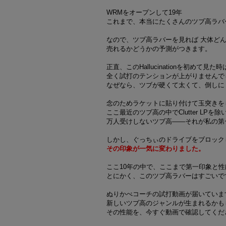
WRMをオープンして19年
これまで、本当にたくさんのツブ高ラバ
なので、ツブ高ラバーを見れば 大体ど
売れるかどうかの予測がつきます。
正直、このHallucinationを初めて見た時
全く試打のテンションが上がりませんで
なぜなら、ツブが硬くて太くて、倒しに
念のためラケットに貼り付けて玉突きを
ここ最近のツブ高の中でClutter LP
万人受けしないツブ高——それが私の第
しかし、ぐっちぃのドライブをブロック
その印象が一気に変わりました。
ここ10年の中で、ここまで第一印象と
とにかく、このツブ高ラバーはすごいで
ぬりかべコーチの試打動画が届いていま
新しいツブ高のジャンルが生まれるかも
その性能を、今すぐ動画で確認してくだ