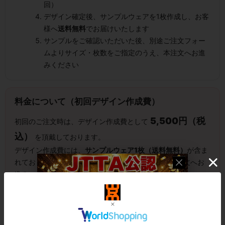
回）
デザイン確定後、サンプルウェアを1枚作成し、お客
様へ
送料無料
でお届けいたします
サンプルをご確認いただいた後、別途ご注文フォー
ムよりサイズ・枚数をご指定のうえ、本注文へお進
みください
料金について（初回デザイン作成費）
5,500円（税
初回のご注文時は、デザイン作成費として
込）
を頂戴しております。
デザイン作成費には、
サンプルウェア1枚（送料無料）
が含ま
れておりますので、実物をご確認いただいた上で本注文へお
進みいただけます。
さらに、ウェアを
10着以上
まとめてご注文いただくと、本注
文時に使える
5,500円分のクーポン
が適用され、デザイン作
実質0円
成費が
に！