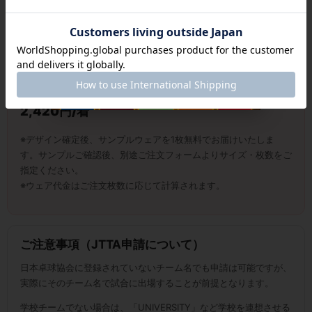
※デザイン作成費は初回のみ必要となります。
※同一デザインでの2回目以降のリピート注文では、デザイン作成
費は不要です。
2,728円/着
→ オープン記念価格
ウェア本体価格：
2,420円/着
※デザイン確定後、サンプルウェアを1枚無料でお届けいたしま
す。サンプルご確認後、別途ご注文フォームよりサイズ・枚数をご
指定ください。
※ウェア代金はご注文枚数に応じて計算されます。
ご注意事項（JTTA申請について）
日本卓球協会に登録されていないチーム名でも申請は可能ですが、
実際にそのチーム名で試合に出場することが前提となります。
学校チームでない場合は、「UNIVERSITY」など学校を連想させる