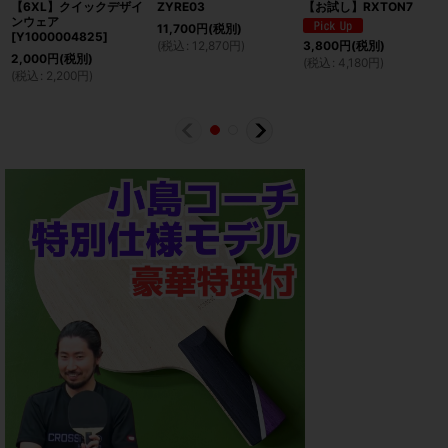
【6XL】クイックデザイ
ZYRE03
【お試し】RXTON7
ンウェア
11,700
円
(税別)
[
Y1000004825
]
(
税込
:
12,870
円
)
3,800
円
(税別)
2,000
円
(税別)
(
税込
:
4,180
円
)
(
税込
:
2,200
円
)