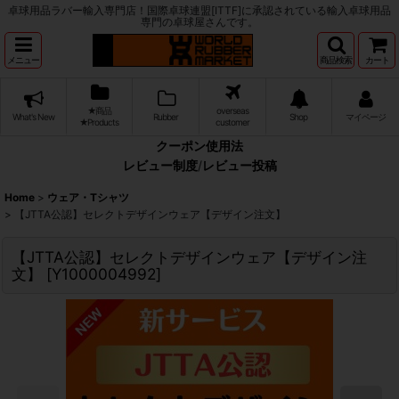
卓球用品ラバー輸入専門店！国際卓球連盟[ITTF]に承認されている輸入卓球用品
専門の卓球屋さんです。
メニュー
商品検索
カート
★商品
overseas
What's New
Rubber
Shop
マイページ
★Products
customer
クーポン使用法
レビュー制度
/
レビュー投稿
Home
>
ウェア・Tシャツ
>
【JTTA公認】セレクトデザインウェア【デザイン注文】
【JTTA公認】セレクトデザインウェア【デザイン注
文】
[
Y1000004992
]