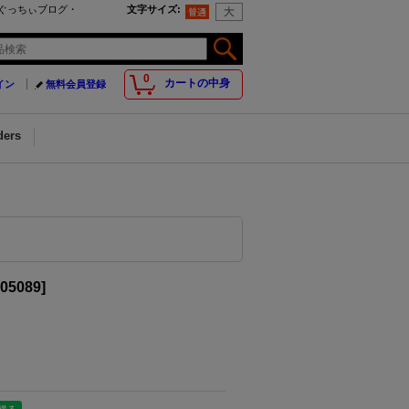
。ぐっちぃブログ・
文字サイズ
:
0
カートの中身
イン
無料会員登録
ders
05089
]