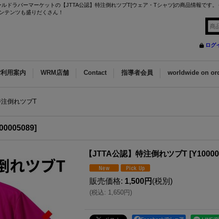
ルドラバーマーケットの【JTTA公認】特注倒れツブT[ウェア・Tシャツ]の商品情報です
ンテンツも盛りだくさん！
ログ
ご利用案内
WRM店舗
Contact
指導者会員
worldwide on or
特注倒れツブT
00005089
]
【JTTA公認】特注倒れツブT
[
Y10000
販売価格
:
1,500円
(税別)
(
税込
:
1,650円
)