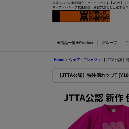
卓球ラバーの動画紹介・クチコミサイト【WRM】ワー
サーブ・レシーブ技術動画・練習方法など上達するコ
★商品一覧★Product
グループ
Home
>
ウェア・Tシャツ
>
【JTTA公認】
【JTTA公認】特注倒れツブT
[
Y10