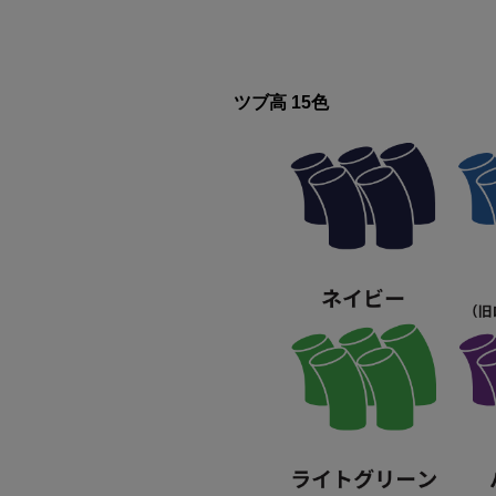
ツブ高 15色