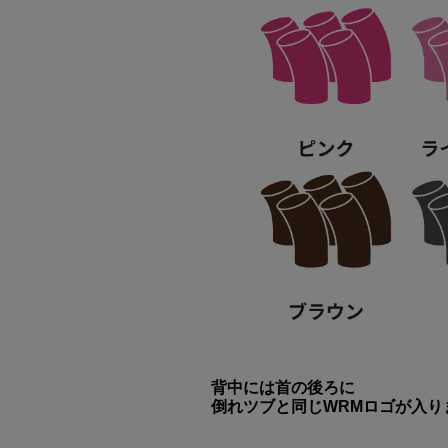
背中には首の後ろに
倒れツブと同じWRMロゴが入り