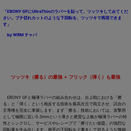
「
EBONY GF
に
UltraThin
のラバーを貼って、ツッツキしてみてくだ
さい。ブチ切れカットのような下回転を、ツッツキで再現できま
す」
by WRM
チャパ
ツッツキ（擦る）の最強 ＋ フリック（弾く）も最強
EBONY GFと極薄ラバーの組み合わせは、台上戦における「擦
る」と「弾く」という相反する技術を最高次元で両立させ、試合の
主導権を完全に掌握します。まず「擦る」技術においては、攻撃用
として極限に近い5.3mmという薄さと硬質な上板が極薄ラバーの特
性とシンクロし、サービスやレシーブで「擦りたい放題」の強烈な
回転量を生み出します。相手の下回転を上書きして切るような微細