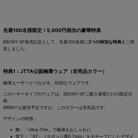
先着
100
名様限定！5
,000
円相当の豪華特典
EBONY GF
発売記念として、先着
100
名様に
2
つの特別な特典
をご用
意しました。
特典
1
：
JTTA
公認
極薄ウェア（非売品カラー）
極薄ユーザーとつながる、特別なウェアです。
このヘザータイプのウェアは、
EBONY GF
ご購入者様だけの限定仕
様。
WRM
でも販売予定ですが、このカラーは非売品です。
デザインの特徴：
胸：「
Ultra-Thin
」で極薄をおしゃれに
背下：「
07
」（スポンジ厚
0.7mm
）をモチーフにしたデザイ