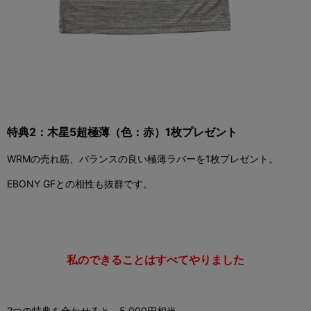
特典
2
：木星
5
超極薄（色：赤）
1
枚プレゼント
WRM
の売れ筋、バランスの良い極薄ラバーを
1
枚プレゼント。
EBONY GF
との相性も抜群です。
私のできることはすべてやりました
2
つの特典を合わせると、5
,000
円相当。