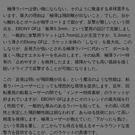
極薄ラバーは使い物にならない。そのように敬遠する卓球選手も
います。最大の理由は「極薄は飛距離が出ないこと」でした。台か
ら離れるとボールが相手コートまで届かず、反撃が難しいという弱
点を、EBONY GFは「板厚5.3mm」という驚異の設計で克服しまし
た。一般的に攻撃用ラケットは5.7mm以上が主流ですが、5.3mmと
いう薄さのEbony GFは、ラケット全体の「しなり」を最大化。この
しなりが、反発力が低いとされる極薄ラバーに代わって、ボールを
遠くへ飛ばすエネルギーを生み出します。その結果、極薄ラバー特
有の「止めやすさ」を維持したまま、後陣からでも高い弧線を描く
鋭いドライブで反撃することが可能になりました。
この「反発は弱いが飛距離が出る」という魔法のような性能は、粘
着ラバーユーザーにとっても理想的な環境を提供します。近年、回
転重視の粘着ユーザーの間でも「インナー特殊素材」のラケットが
好まれていますが、EBONY GFはまさにそのトレンドの最先端を行
く性能です。一般的な厚みのあるラバーを貼っても、その高い汎用
性と安定した飛距離性能は損なわれず、あらゆる技術において高い
精度を発揮します。極薄ユーザーが抱えていた「下がったら負け」
という常識を覆し、どこからでも得点を狙えるオールラウンドな攻
撃力を提供することが、このラケットの真価です。