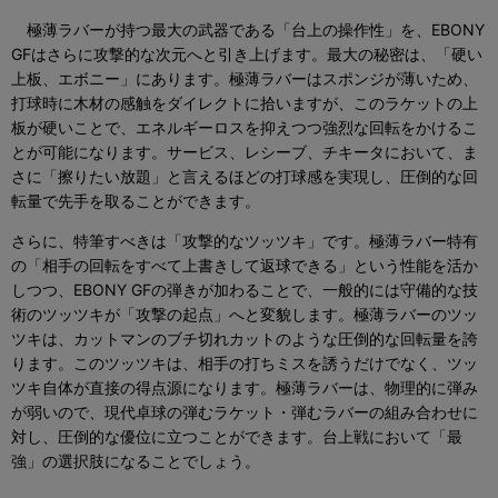
極薄ラバーが持つ最大の武器である「台上の操作性」を、EBONY
GFはさらに攻撃的な次元へと引き上げます。最大の秘密は、「硬い
上板、エボニー」にあります。極薄ラバーはスポンジが薄いため、
打球時に木材の感触をダイレクトに拾いますが、このラケットの上
板が硬いことで、エネルギーロスを抑えつつ強烈な回転をかけるこ
とが可能になります。サービス、レシーブ、チキータにおいて、ま
さに「擦りたい放題」と言えるほどの打球感を実現し、圧倒的な回
転量で先手を取ることができます。
さらに、特筆すべきは「攻撃的なツッツキ」です。極薄ラバー特有
の「相手の回転をすべて上書きして返球できる」という性能を活か
しつつ、EBONY GFの弾きが加わることで、一般的には守備的な技
術のツッツキが「攻撃の起点」へと変貌します。極薄ラバーのツッ
ツキは、カットマンのブチ切れカットのような圧倒的な回転量を誇
ります。このツッツキは、相手の打ちミスを誘うだけでなく、ツッ
ツキ自体が直接の得点源になります。極薄ラバーは、物理的に弾み
が弱いので、現代卓球の弾むラケット・弾むラバーの組み合わせに
対し、圧倒的な優位に立つことができます。台上戦において「最
強」の選択肢になることでしょう。