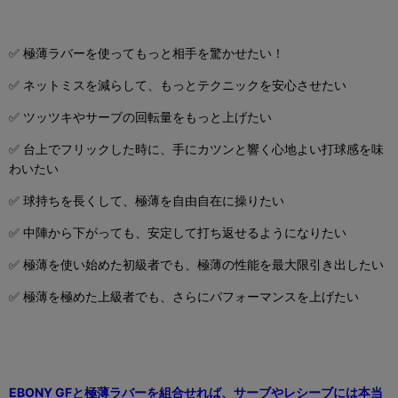
✅
極薄ラバーを使ってもっと相手を驚かせたい！
✅
ネットミスを減らして、もっとテクニックを安心させたい
✅
ツッツキやサーブの回転量をもっと上げたい
✅
台上でフリックした時に、手にカツンと響く心地よい打球感を味
わいたい
✅
球持ちを長くして、極薄を自由自在に操りたい
✅
中陣から下がっても、安定して打ち返せるようになりたい
✅
極薄を使い始めた初級者でも、極薄の性能を最大限引き出したい
✅
極薄を極めた上級者でも、さらにパフォーマンスを上げたい
EBONY GF
と
極薄
ラバーを組合せれば、サーブやレシーブには本当