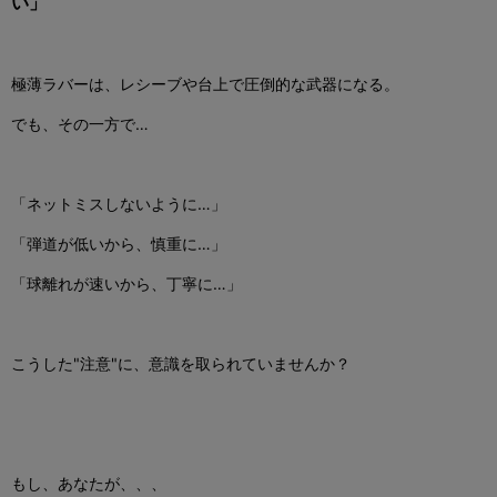
い」
極薄ラバーは、レシーブや台上で圧倒的な武器になる。
でも、その一方で
…
「ネットミスしないように
…
」
「弾道が低いから、慎重に
…
」
「球離れが速いから、丁寧に
…
」
こうした
"
注意
"
に、意識を取られていませんか？
もし、あなたが、、、