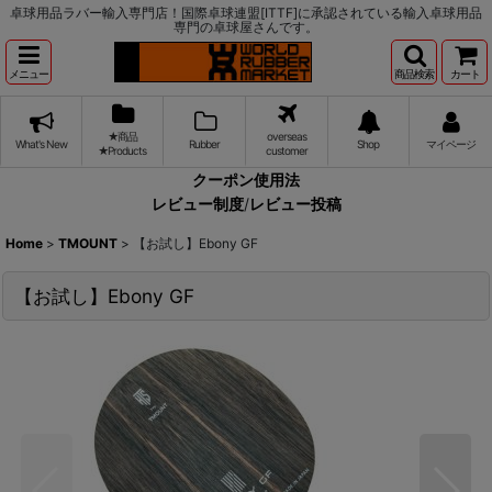
卓球用品ラバー輸入専門店！国際卓球連盟[ITTF]に承認されている輸入卓球用品
専門の卓球屋さんです。
メニュー
商品検索
カート
★商品
overseas
What's New
Rubber
Shop
マイページ
★Products
customer
クーポン使用法
レビュー制度
/
レビュー投稿
Home
>
TMOUNT
>
【お試し】Ebony GF
【お試し】Ebony GF