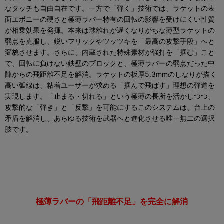
なタッチも自由自在です。一方で「弾く」技術では、ラケットの表
面エボニーの硬さと極薄ラバー特有の回転の影響を受けにくい性質
が相乗効果を発揮。本来は球離れが遅くなりがちな薄型ラケットの
弱点を克服し、鋭いフリックやツッツキを「最高の攻撃手段」へと
変貌させます。さらに、内蔵された特殊素材が強打を「掴む」こと
で、回転に負けない鉄壁のブロックと、極薄ラバーの弱点だった中
陣からの飛距離不足を解消。ラケットの板厚5.3mmのしなりが描く
高い弧線は、粘着ユーザーが求める「掴んで飛ばす」理想の弾道を
実現します。「止まる・切れる」という極薄の長所を活かしつつ、
攻撃的な「弾き」と「反撃」を可能にするこのシステムは、台上の
矛盾を解消し、あらゆる技術を武器へと進化させる唯一無二の選択
肢です。
極薄ラバーの「飛距離不足」を完全に解消