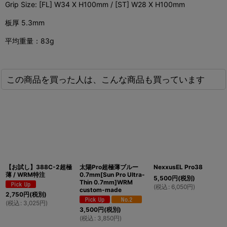
Grip Size: [FL] W34 X H100mm / [ST] W28 X H100mm
板厚 5.3mm
平均重量：83g
この商品を買った人は、こんな商品も買っています
【お試し】388C-2超極
太陽Pro超極薄ブルー
NexxusEL Pro38
薄 / WRM特注
0.7mm[Sun Pro Ultra-
5,500
円
(税別)
Thin 0.7mm]WRM
(
税込
:
6,050
円
)
custom-made
2,750
円
(税別)
(
税込
:
3,025
円
)
3,500
円
(税別)
(
税込
:
3,850
円
)