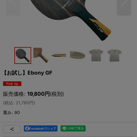
【お試し】Ebony GF
販売価格
:
19,800
円
(税別)
(
税込
:
21,780
円
)
重み
:
90
Facebookでシェア