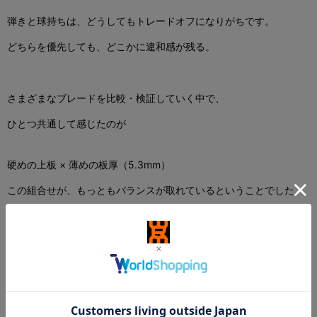
弾きと球持ちは、どうしてもトレードオフになりがちです。
どちらを優先しても、どこかに違和感が残る。
さまざまなブレードを比較・検証していく中で、
ひとつ共通して感じたのが
硬めの上板 × 薄めの板厚（5.3mm）
この組合せが、もっともバランスが取れているということでした。
硬い上板が弾きと打球感を
薄い板厚が球持ちと安定性を支えています。
あくまで「新しい設計」ではありませんが