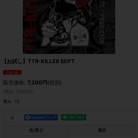
【お試し】TTR-KILLER SOFT
販売価格
:
7,200
円
(税別)
(
税込
:
7,920
円
)
重み
:
10
Facebookでシェア
色/厚さ
選択