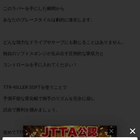
このラバーを手にした瞬間から
あなたのプレースタイルは劇的に進化します。
どんな強力なドライブやサーブにも動じることはありません。
独自のソフトスポンジが生み出す圧倒的な吸収力と
コントロールを手に入れてください！
TTR-KILLER SOFT
を使うことで
予測不能な変化幅で相手のリズムを完全に崩し
試合で勝利を掴みましょう。
改めて
TTR-KILLER SOFT
の
3
つの特徴を紹介します。