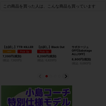
この商品を買った人は、こんな商品も買っています
【お試し】TTR-KILLER
【お試し】Black Out
サボタージュ
OFF[Sabotage
ALL/OFF]
7,200
円
(税別)
6,200
円
(税別)
8,800
円
(税別)
(
税込
:
7,920
円
)
(
税込
:
6,820
円
)
(
税込
:
9,680
円
)