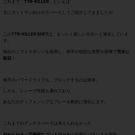
これまで「
TTR-KILLER
」といえば
主にカットマン向けのラバーとしてご紹介してきましたが
この
TTR-KILLER SOFT
は、まったく新しい次元へと進化していま
す。
独自のソフトスポンジを採用し、相手の強烈な攻撃を前陣で
完全に
吸収
！
相手のパワードライブも、ブロックするのは簡単。
しかも、レシーブ性能も優れており
あなたのディフェンシブなプレーを劇的に強化します。
これまでのアンチラバーでは考えられなかった
やわらかさ
と
圧倒的なコントロール
の完璧なバランスを実現。