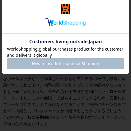
圧倒的なコントロール性と安定感
TTR-KILLER SOFT
の最大の魅力は、卓越したコントロール性と安
定感です。柔らかいスポンジがボールをしっかりとホールドし、ど
んなショットでも精密なコントロールが可能になります。特に、デ
ィフェンシブなプレーにおいては、このコントロール性が大きなア
ドバンテージになります。従来のアンチラバーでは難しかった繊細
なボールタッチが、この新しいやわらかアンチラバーでは非常に容
易です。これにより、相手の強打を防ぐブロックや緩やかなショッ
トも正確に行えるため、試合の流れを自分に有利にコントロールで
きます。また、ミスを極限まで減らすことができるため、安定した
プレーが可能です。ミスが少なくなることで、相手にチャンスを与
えず、持続的にプレッシャーをかけ続けることができるでしょう。
この特性は、特に長期的に安定した勝利を目指すプレイヤーにとっ
て強力な武器となります。