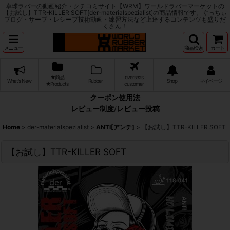
卓球ラバーの動画紹介・クチコミサイト【WRM】ワールドラバーマーケットの
【お試し】TTR-KILLER SOFT[der-materialspezialist]の商品情報です。ぐっちぃ
ブログ・サーブ・レシーブ技術動画・練習方法など上達するコンテンツも盛りだ
くさん！
メニュー
商品検索
カート
★商品
overseas
What's New
Rubber
Shop
マイページ
★Products
customer
クーポン使用法
レビュー制度
/
レビュー投稿
Home
>
der-materialspezialist
>
ANTI[アンチ]
>
【お試し】TTR-KILLER SOFT
【お試し】TTR-KILLER SOFT