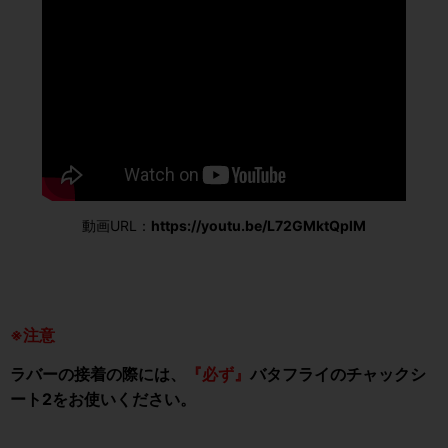
動画URL：
https://youtu.be/L72GMktQplM
※注意
ラバーの接着の際には、
『必ず』
バタフライの
チャックシ
ート2
をお使いください。