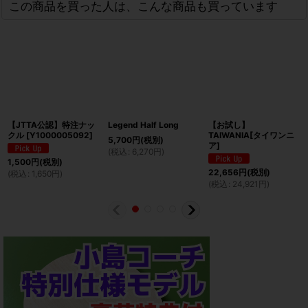
この商品を買った人は、こんな商品も買っています
【JTTA公認】特注ナッ
Legend Half Long
【お試し】
クル
[
Y1000005092
]
TAIWANIA[タイワンニ
5,700
円
(税別)
ア]
(
税込
:
6,270
円
)
1,500
円
(税別)
22,656
円
(税別)
(
税込
:
1,650
円
)
(
税込
:
24,921
円
)