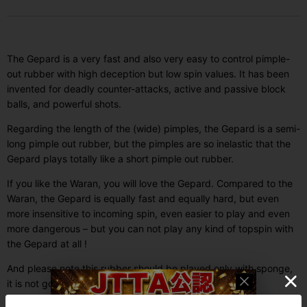
The Gepard is a very fast and also very easy to control pimple-
out rubber with high deception but low spin values. It has been
invented for deadly counter-attacks, active and passive block
balls, and powerful shots.
Regarding the length of the (wide) pimples, the Gepard is a semi-
long pimple out rubber, but the pimples are so inelastic that the
Gepard plays totally like a short pimple out rubber.
If you like the Waran, you will love the Gepard. Compared to the
Waran, the Gepard is equally fast and equally hard, but even
more insensitive to incoming spin, even easier to play and even
more dangerous – but you can not play any kind of topspin with
the Gepard at all !
And please note this rubber should be played only with sponge,
it is not good in ox.