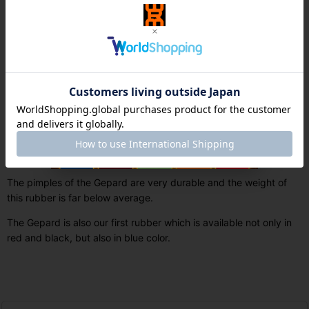
The pimple tops of the Gepard have a very high friction, but the
rubber compound includes polymers that normally are used for
Anti rubbers.
So the deception does not come from the wobbling effect of the
pimples like usual. They will not wobble at all, even if you hit the
ball hard.
The deception is created by the fact that you can play the balls
with or without spin, sometimes even with a little backspin, which
makes it very difficult for the enemy to estimate the (always very
flat) ball trajectory.
The pimples of the Gepard are very durable and the weight of
this rubber is far below average.
The Gepard is also our first rubber which is available not only in
red and black, but also in blue color.