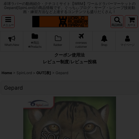
卓球ラバーの動画紹介・クチコミサイト【WRM】ワールドラバーマーケットの
Gepard[SpinLord]の商品情報です。ぐっちぃブログ・サーブ・レシーブ技術動
画・練習方法など上達するコンテンツも盛りだくさん！
メニュー
商品検索
カート
★商品
overseas
What's New
Rubber
Shop
マイページ
★Products
customer
クーポン使用法
レビュー制度
/
レビュー投稿
Home
>
SpinLord
>
OUT[表]
>
Gepard
Gepard