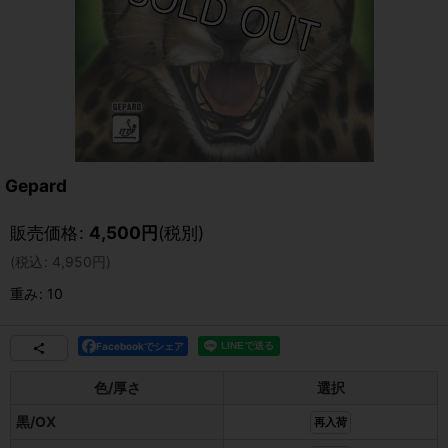
Gepard
販売価格
:
4,500
円
(税別)
(
税込
:
4,950
円
)
重み
:
10
Facebookでシェア
色/厚さ
選択
黒/OX
再入荷