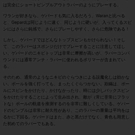
は完全にショートピンプルアウトラバーのようにプレーする。
ワランが好きなら、ゲパードも気に入るだろう。Waranと比べる
と、Gepardは同じように速く、同じように硬いが、入ってくるスピ
ンにはさらに鈍感で、さらにプレーしやすく、さらに危険である！
しかし、ゲパードではどんなトップスピンもかけられない！そし
て、このラバーはスポンジだけでプレーすることに注意してほし
い。ゲパードのニキビトップは非常に摩擦が高いが、ラバーコンパ
ウンドには通常アンチ・ラバーに使われるポリマーが含まれてい
る。
そのため、通常のようなニキビのぐらつきによる誤魔化しは効かな
い。ボールを強く打っても、まったくぐらつかない。欺瞞は、ボー
ルにスピンをかけたり、かけなかったり、時には少しバックスピン
をかけたりすることによって生み出され、敵が（常に非常にフラッ
トな）ボールの軌道を推測するのを非常に難しくしている。ゲパー
ドのピンプルは非常に耐久性があり、このラバーの重量は平均をは
るかに下回る。ゲパードはまた、赤と黒だけでなく、青色も用意し
た初めてのラバーでもある。