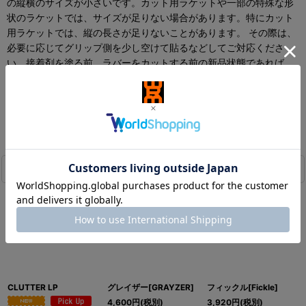
の縦横のサイズが小さいです。カット用ラケットや一部の特殊な形
状のラケットでは、サイズが足りない場合があります。特にカット
用ラケットでは、縦の長さが足りないことがあります。 その際は、
必要に応じてグリップ側を少し空けて貼るなどしてご対応くださ
い。接着剤を塗る前、ラバーをカットする前の新品状態であれば、
返品交換が可能です。ご心配な方は、接着剤を塗る前に必ずラケッ
トにラバーを当ててサイズをご確認ください。
この商品を買った人は、こんな商品も買っています
CLUTTER LP
グレイザー[GRAYZER]
フィックル[Fickle]
4,600
円
(税別)
3,920
円
(税別)