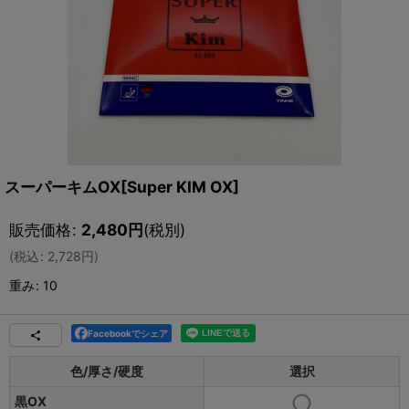
スーパーキムOX[Super KIM OX]
販売価格
:
2,480
円
(税別)
(
税込
:
2,728
円
)
重み
:
10
Facebookでシェア
色/厚さ/硬度
選択
黒OX