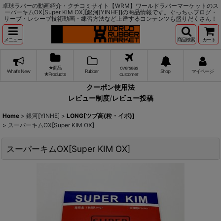
卓球ラバーの動画紹介・クチコミサイト【WRM】ワールドラバーマーケットのス
ーパーキムOX[Super KIM OX][銀河[YINHE]]の商品情報です。ぐっちぃブログ・
サーブ・レシーブ技術動画・練習方法など上達するコンテンツも盛りだくさん！
メニュー
商品検索
カート
★商品
overseas
What's New
Rubber
Shop
マイページ
★Products
customer
クーポン使用法
レビュー制度
/
レビュー投稿
Home
>
銀河[YINHE]
>
LONG[ツブ高(粒・イボ)]
>
スーパーキムOX[Super KIM OX]
スーパーキムOX[Super KIM OX]