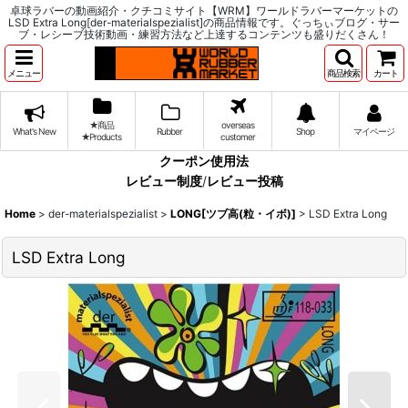
卓球ラバーの動画紹介・クチコミサイト【WRM】ワールドラバーマーケットの
LSD Extra Long[der-materialspezialist]の商品情報です。ぐっちぃブログ・サー
ブ・レシーブ技術動画・練習方法など上達するコンテンツも盛りだくさん！
メニュー
商品検索
カート
★商品
overseas
What's New
Rubber
Shop
マイページ
★Products
customer
クーポン使用法
レビュー制度
/
レビュー投稿
Home
>
der-materialspezialist
>
LONG[ツブ高(粒・イボ)]
>
LSD Extra Long
LSD Extra Long