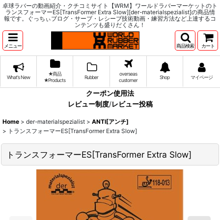
卓球ラバーの動画紹介・クチコミサイト【WRM】ワールドラバーマーケットのト
ランスフォーマーES[TransFormer Extra Slow][der-materialspezialist]の商品情
報です。ぐっちぃブログ・サーブ・レシーブ技術動画・練習方法など上達するコ
ンテンツも盛りだくさん！
メニュー
商品検索
カート
★商品
overseas
What's New
Rubber
Shop
マイページ
★Products
customer
クーポン使用法
レビュー制度
/
レビュー投稿
Home
>
der-materialspezialist
>
ANTI[アンチ]
>
トランスフォーマーES[TransFormer Extra Slow]
トランスフォーマーES[TransFormer Extra Slow]