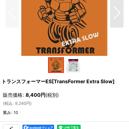
トランスフォーマーES[TransFormer Extra Slow]
販売価格
:
8,400
円
(税別)
(
税込
:
9,240
円
)
重み
:
10
Facebookでシェア