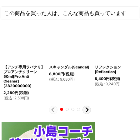
この商品を買った人は、こんな商品も買っています
【アンチ専用ラバクリ】
スキャンダル[Scandal]
リフレクション
プロアンチクリーン
[Reflection]
8,800
円
(税別)
50ml[Pro Anti
8,400
円
(税別)
(
税込
:
9,680
円
)
Cleaner]
(
税込
:
9,240
円
)
[
2820000000
]
2,280
円
(税別)
(
税込
:
2,508
円
)