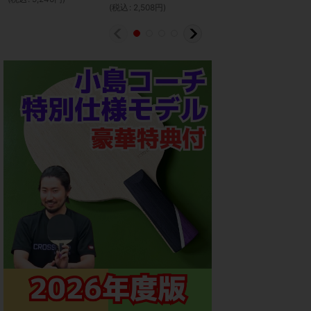
(
税込
:
2,508
円
)