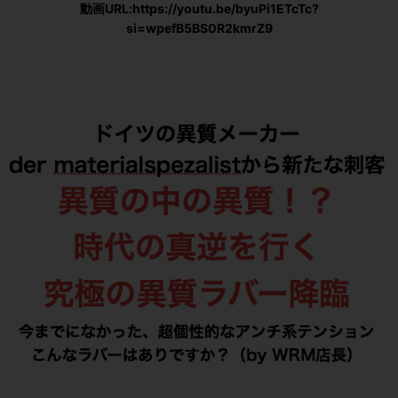
動画URL:https://youtu.be/byuPi1ETcTc?
si=wpefB5BS0R2kmrZ9