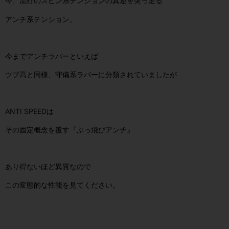
今、流行のスピン系テンションの真逆を突っ走る
アンチ系テンション。
今までアンチラバーといえば
ツブ高と同様、守備系ラバーに分類されていましたが
ANTI SPEEDは
その固定概念を覆す『ぶっ飛びアンチ』
あり得ないほど異質なので
この変態的な性能を見てください。