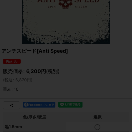
アンチスピード[Anti Speed]
販売価格
:
6,200
円
(税別)
(
税込
:
6,820
円
)
重み
:
10
Facebookでシェア
色/厚さ/硬度
選択
黒1.5mm