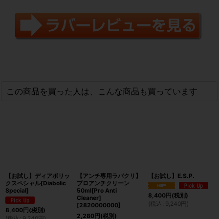
この商品を買った人は、こんな商品も買っています
【お試し】ディアボリッ
【アンチ専用ラバクリ】
【お試し】E.S.P.
クスペシャル[Diabolic
プロアンチクリーン
Special]
50ml[Pro Anti
8,400
円
(税別)
Cleaner]
(
税込
:
9,240
円
)
[
2820000000
]
8,400
円
(税別)
2,280
円
(税別)
(
税込
:
9,240
円
)