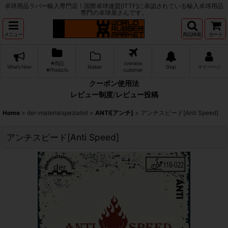
卓球用品ラバー輸入専門店！国際卓球連盟[ITTF]に承認されている輸入卓球用品
専門の卓球屋さんです。
メニュー
商品検索
カート
★商品
overseas
What's New
Rubber
Shop
マイページ
★Products
customer
クーポン使用法
レビュー制度
/
レビュー投稿
Home
>
der-materialspezialist
>
ANTI[アンチ]
>
アンチスピード[Anti Speed]
アンチスピード[Anti Speed]