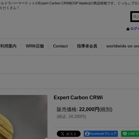
ーマーケットのExpert Carbon CRWi[OSP blades]の商品情報です。ぐっちぃ
りだくさん！
ログ
ご利用案内
WRM店舗
Contact
指導者会員
worldwide on or
Expert Carbon CRWi
販売価格
:
22,000円
(税別)
(
税込
:
24,200円
)
Facebookでシェア