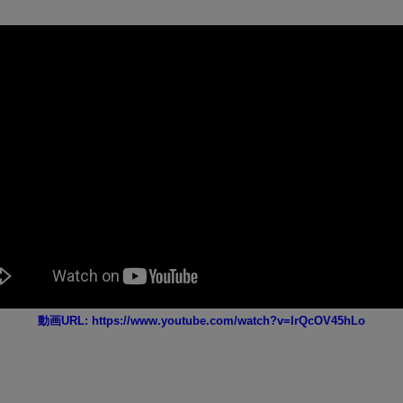
動画URL: https://www.youtube.com/watch?v=IrQcOV45hLo