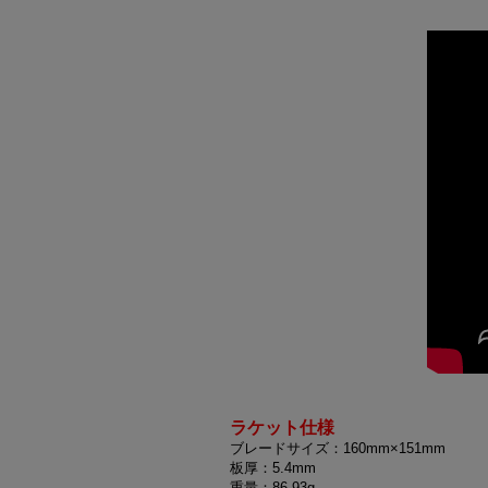
ラケット仕様
ブレードサイズ：160mm×151mm
板厚：5.4mm
重量：86-93g