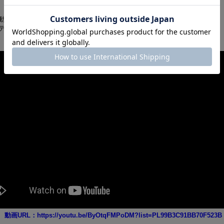
動画でご覧ください。。。
デルです。）
動画URL：https://youtu.be/ByOtqFMPoDM?list=PL99B3C91BB70F523B