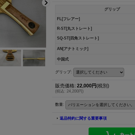
グリップ
FL[フレアー]
R-ST[丸ストレート]
SQ-ST[四角ストレート]
AN[アナトミック]
中国式
グリップ
:
販売価格
:
22,000円
(税別)
(
税込
:
24,200円
)
数量
:
返品特約に関する重要事項