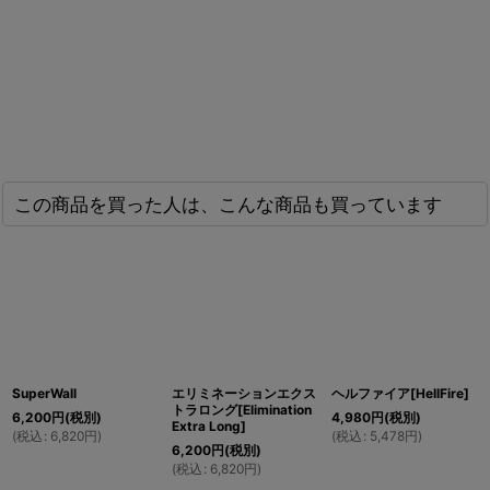
この商品を買った人は、こんな商品も買っています
SuperWall
エリミネーションエクス
ヘルファイア[HellFire]
トラロング[Elimination
6,200
円
(税別)
4,980
円
(税別)
Extra Long]
(
税込
:
6,820
円
)
(
税込
:
5,478
円
)
6,200
円
(税別)
(
税込
:
6,820
円
)