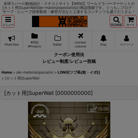
卓球ラバーの動画紹介・クチコミサイト【WRM】ワールドラバーマーケットの
[カット用]SuperWall[der-materialspezialist]の商品情報です。ぐっちぃブログ・
サーブ・レシーブ技術動画・練習方法など上達するコンテンツも盛りだくさん！
メニュー
商品検索
カート
★商品
overseas
What's New
Rubber
Shop
マイページ
★Products
customer
クーポン使用法
レビュー制度
/
レビュー投稿
Home
>
der-materialspezialist
>
LONG[ツブ高(粒・イボ)]
>
[カット用]SuperWall
[カット用]SuperWall
[
0000000000
]