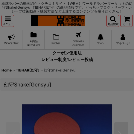
卓球ラバーの動画紹介・クチコミサイト【WRM】ワールドラバーマーケットの幻
守Shake[Gensyu][TIBHAR[幻守]]の商品情報です。ぐっちぃブログ・サーブ・レ
シーブ技術動画・練習方法など上達するコンテンツも盛りだくさん！
メニュー
商品検索
カート
★商品
overseas
What's New
Rubber
Shop
マイページ
★Products
customer
クーポン使用法
レビュー制度
/
レビュー投稿
Home
>
TIBHAR[幻守]
>
幻守Shake[Gensyu]
幻守Shake[Gensyu]