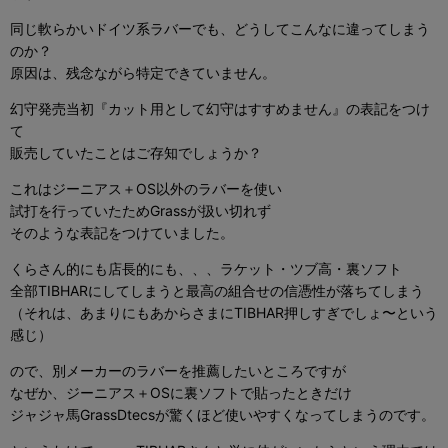
同じ軟らかいドイツ系ラバーでも、どうしてこんなに違ってしまう
のか？
原因は、残念ながら特定できていません。
幻守発売当初『カット用として幻守はすすめません』の表記をつけ
て
販売していたことはご存知でしょうか？
これはジーニアス＋OS以外のラバーを使い
試打を行っていたためGrassが扱い切れず
そのような表記をつけていました。
くらさん的にも店長的にも、、、ラケット・ツブ高・裏ソフト
全部TIBHARにしてしまうと最高の組合せの信憑性が落ちてしまう
（それは、あまりにもあからさまにTIBHAR押しすぎでしょ〜という
感じ）
ので、別メーカーのラバーを推薦したいところですが
なぜか、ジーニアス＋OSに裏ソフトで貼ったときだけ
ジャジャ馬GrassDtecsが驚くほど使いやすくなってしまうのです。