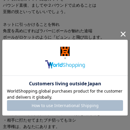
バウンド直後、ましてや２バウンドで止めることは
至難の技といってもいいでしょう。
ネットに引っかけることを怖れ
角度を高めにすればラバーにボールが触れた途端
ボールがロケットのように『ビュン』と飛び出します。
動画ではあまりの回転量に
ぐっちぃのラバー上でボールがスリップして制御できない
現象が起こっています。
安全にいれようと思えば
ツッツキは必ず台から出てしまうので
あなたにとって絶好のチャンスボールになります。
台から出たボールは
・攻撃してもヨシ
・バックのツブ高でナックルプッシュで押し込んでもヨシ
・相手に打たせてまたブチ切ってもヨシ
主導権は、あなたにあります。