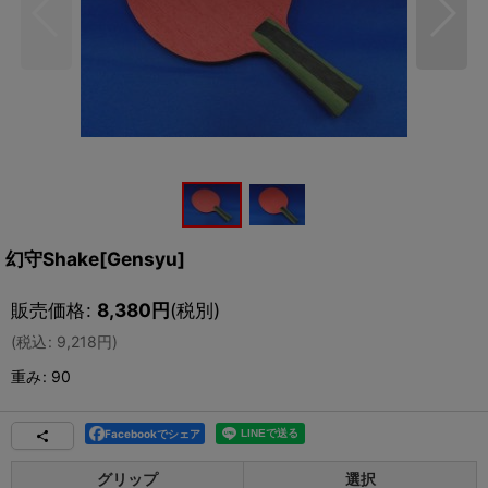
幻守Shake[Gensyu]
販売価格
:
8,380
円
(税別)
(
税込
:
9,218
円
)
重み
:
90
Facebookでシェア
グリップ
選択