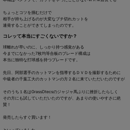
ちょっとコツを掴むだけで
相手が持ち上げるのが大変なブチ切れカットを
連発することができてしまったのです。
コレッて本当にすごくないですか？
球離れが早いのに、しっかり持つ感覚がある
今までになかった7枚均等合板のブレード構成は
本当に独特な打球感を持つブレードです。
先日、阿部選手のカットマンを指導するＤＶＤを撮影するために
中級者の千葉工大のカットマンの方２名に来ていただいたのですが
そのうち１名はGrassDtecsのジャジャ馬ぶりに挫折したらしく
その方にも試していただいたのですが、あまりの使いやすさに絶
賛！
発売したらすぐ買います！
といっていました。。。。