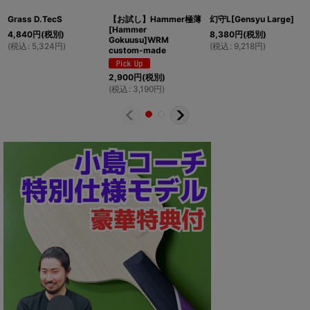
Grass D.TecS
【お試し】Hammer極薄
幻守L[Gensyu Large]
[Hammer
4,840
円
(税別)
8,380
円
(税別)
Gokuusu]WRM
(
税込
:
5,324
円
)
(
税込
:
9,218
円
)
custom-made
2,900
円
(税別)
(
税込
:
3,190
円
)