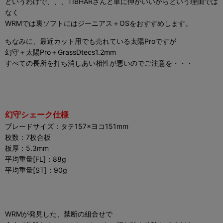
というわけで、、、TIBHARさんと単に仲がいいからという理由では
なく
WRMでは裏ソフトにはジーニアス＋OSをおすすめします。
ちなみに、最近カット用でも売れている太陽Proですが
幻守＋太陽Pro＋GrassDtecs1.2mm
すべての長所を打ち消しあい相性が悪いのでご注意を・・・
幻守シェーク仕様
ブレードサイズ：タテ157×ヨコ151mm
枚数：7枚合板
板厚：5.3mm
平均重量[FL]：88g
平均重量[ST]：90g
WRMが発見した、禁断の組合せで