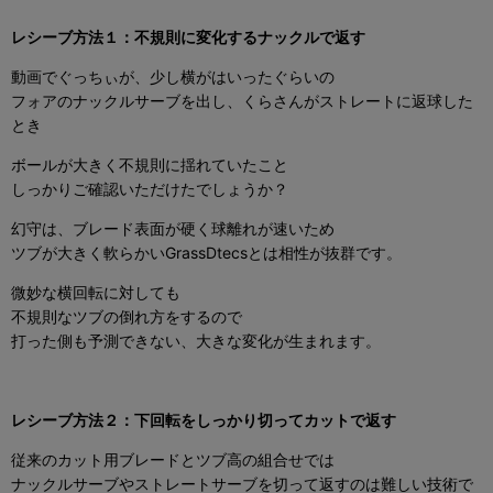
レシーブ方法１：不規則に変化するナックルで返す
動画でぐっちぃが、少し横がはいったぐらいの
フォアのナックルサーブを出し、くらさんがストレートに返球した
とき
ボールが大きく不規則に揺れていたこと
しっかりご確認いただけたでしょうか？
幻守は、ブレード表面が硬く球離れが速いため
ツブが大きく軟らかいGrassDtecsとは相性が抜群です。
微妙な横回転に対しても
不規則なツブの倒れ方をするので
打った側も予測できない、大きな変化が生まれます。
レシーブ方法２：下回転をしっかり切ってカットで返す
従来のカット用ブレードとツブ高の組合せでは
ナックルサーブやストレートサーブを切って返すのは難しい技術で